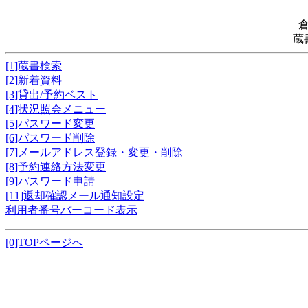
蔵
[1]蔵書検索
[2]新着資料
[3]貸出/予約ベスト
[4]状況照会メニュー
[5]パスワード変更
[6]パスワード削除
[7]メールアドレス登録・変更・削除
[8]予約連絡方法変更
[9]パスワード申請
[11]返却確認メール通知設定
利用者番号バーコード表示
[0]TOPページへ