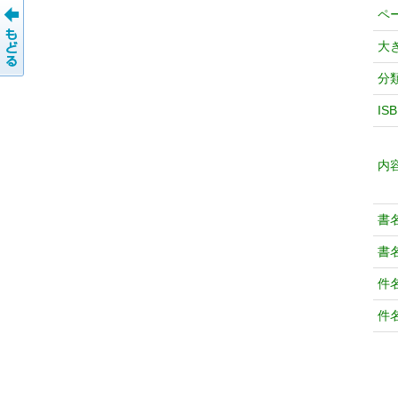
ペ
大
分
IS
内
書
書
件
件