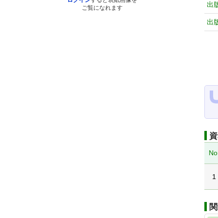
ログイン
すると表紙画像を
出
ご覧になれます
出
資
No
1
関