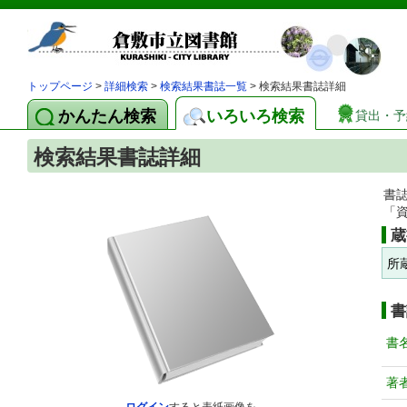
トップページ
>
詳細検索
>
検索結果書誌一覧
> 検索結果書誌詳細
かんたん検索
いろいろ検索
貸出・予
検索結果書誌詳細
書
「
蔵
所
書
書
著