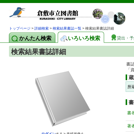
トップページ
>
詳細検索
>
検索結果書誌一覧
> 検索結果書誌詳細
かんたん検索
いろいろ検索
貸出・予
検索結果書誌詳細
書
「
蔵
所
書
書
著