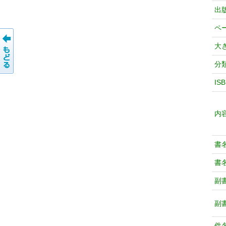
出
ペ
大
分
IS
内
書
書
副
副
件