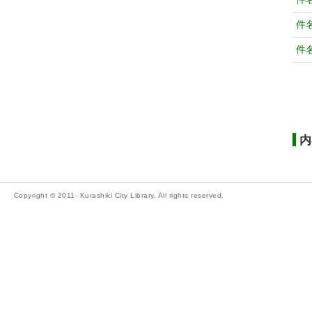
件
件
内
Copyright © 2011- Kurashiki City Library. All rights reserved.