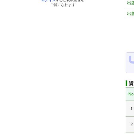
ログイン
すると表紙画像を
出
ご覧になれます
出
資
No
1
2