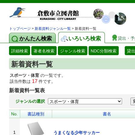
トップページ
>
新着資料ジャンル一覧
> 新着資料一覧
かんたん検索
いろいろ検索
貸出・予
詳細検索
著者名検索
ジャンル検索
NDC分類検索
貸
新着資料一覧
スポーツ・体育
の一覧です。
17
該当件数は
件です。
新着資料一覧表
ジャンルの選択
No.
書誌種別
書名
1
うまくなる少年サッカー