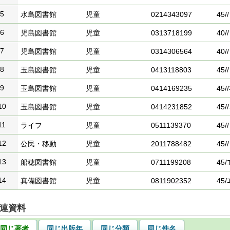
5
水島図書館
児童
0214343097
45//
6
児島図書館
児童
0313718199
40//
7
児島図書館
児童
0314306564
40//
8
玉島図書館
児童
0413118803
45//
9
玉島図書館
児童
0414169235
45//
10
玉島図書館
児童
0414231852
45//
11
ライフ
児童
0511139370
45//
12
公民・移動
児童
2011788482
45//
13
船穂図書館
児童
0711199208
45/ｺ
14
真備図書館
児童
0811902352
45/ｺ
連資料
同じ著者
同じ出版年
同じ分類
同じ件名