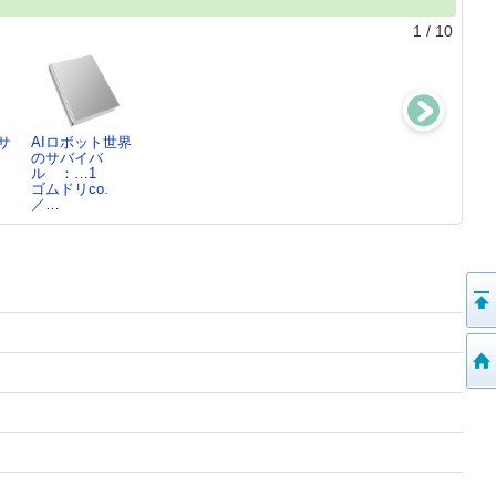
1
/
10
サ
AIロボット世界
5分間のサバイ
海面上昇のサバ
海面上昇のサバ
：
のサバイバ
バル推理クイズ
イバル ： 生
イバル ： 生
ル ：…1
にちょ…
き残…2
き残…1
ゴムドリco.
韓 賢東／絵,
ゴムドリco.
ゴムドリco.
／…
北…
／…
／…