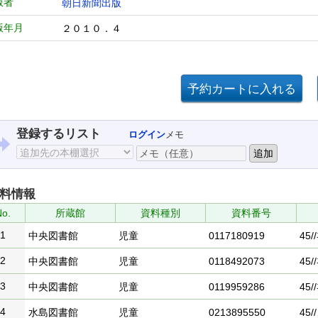
版者
朝日新聞出版
版年月
２０１０．４
登録するリスト
ログイン
メモ
料情報
o.
所蔵館
資料種別
資料番号
1
中央図書館
児童
0117180919
45//
2
中央図書館
児童
0118492073
45//
3
中央図書館
児童
0119959286
45//
4
水島図書館
児童
0213895550
45//