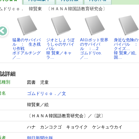
ムドリｃｏ． 韓賢東 〔ＨＡＮＡ韓国語教育研究会〕
猛暑のサバイバ
ジオとしょうぼ
AIロボット世界
身近な危険の
ル ： 生き残
うしゃのサバイ
のサバイバ
バイバル 
り作戦
バル
ル ：…2
クイズ…
ポドアルチング
韓 賢東／キャ
ゴムドリco.
韓 賢東／絵,
／…
ラ…
／…
国…
誌詳細
誌種別
図書 児童
者名
ゴムドリｃｏ．／文
韓賢東／絵
〔ＨＡＮＡ韓国語教育研究会〕／〔訳〕
ハナ カンコクゴ キョウイク ケンキュウカイ
版者
朝日新聞出版