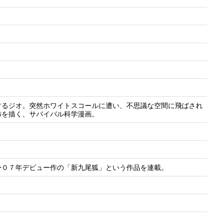
するジオ。突然ホワイトスコールに遭い、不思議な空間に飛ばされ
怖を描く、サバイバル科学漫画。
〜０７年デビュー作の「新九尾狐」という作品を連載。