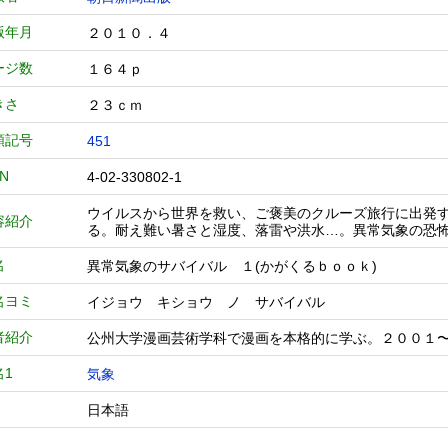
版年月
２０１０．４
ージ数
１６４ｐ
きさ
２３ｃｍ
類記号
451
BN
4-02-330802-1
ウイルスから世界を救い、ご褒美のクルーズ旅行に出発
容紹介
る。耐え難い暑さと湿度、落雷や洪水…。異常気象の恐
名
異常気象のサバイバル １(かがくるｂｏｏｋ)
名ヨミ
イジョウ キショウ ノ サバイバル
者紹介
公州大学漫画芸術学科で漫画を本格的に学ぶ。２００１
名1
気象
日本語