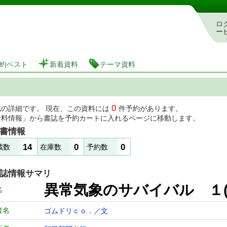
図書館 蔵書検索・予約システム
ロ
ー
約ベスト
新着資料
テーマ資料
0
誌の詳細です。 現在、この資料には
件予約があります。
資料情報」から書誌を予約カートに入れるページに移動します。
書情報
14
0
0
蔵数
在庫数
予約数
誌情報サマリ
異常気象のサバイバル １(
名
者名
ゴムドリｃｏ．／文