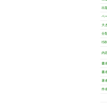
出
ペ
大
分
IS
内
書
書
著
件