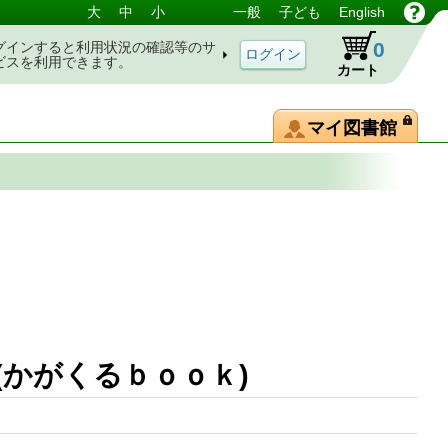
大
中
小
一般
子ども
English
0
グインすると利用状況の確認等のサ
ビスを利用できます。
カート
マイ図書館
かがくるｂｏｏｋ)