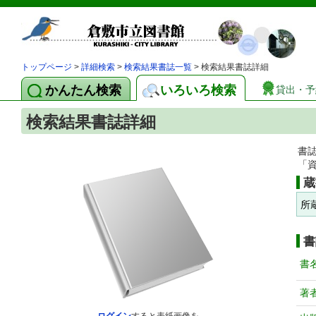
トップページ
>
詳細検索
>
検索結果書誌一覧
> 検索結果書誌詳細
かんたん検索
いろいろ検索
貸出・予
検索結果書誌詳細
書
「
蔵
所
書
書
著