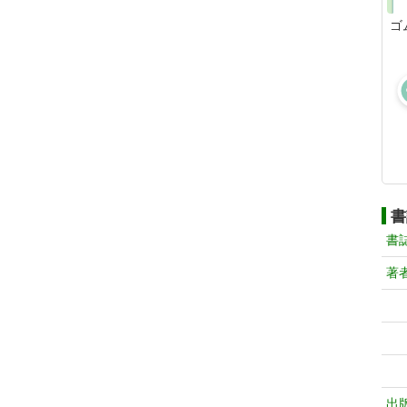
ゴ
書
書
著
出