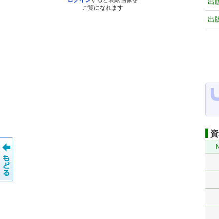
ログイン
すると表紙画像を
出
ご覧になれます
出
資
N