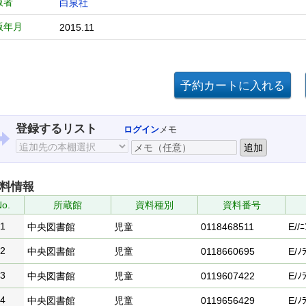
版者
白泉社
版年月
2015.11
登録するリスト
ログイン
メモ
料情報
o.
所蔵館
資料種別
資料番号
1
中央図書館
児童
0118468511
E//ﾆ
2
中央図書館
児童
0118660695
E/ﾉﾗ
3
中央図書館
児童
0119607422
E/ﾉﾗ
4
中央図書館
児童
0119656429
E/ﾉﾗ