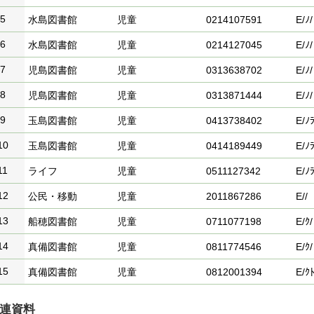
5
水島図書館
児童
0214107591
E/ﾉ/
6
水島図書館
児童
0214127045
E/ﾉ/
7
児島図書館
児童
0313638702
E/ﾉ/
8
児島図書館
児童
0313871444
E/ﾉ/
9
玉島図書館
児童
0413738402
E/ﾉﾗ
10
玉島図書館
児童
0414189449
E/ﾉﾗ
11
ライフ
児童
0511127342
E/ﾉﾗ
12
公民・移動
児童
2011867286
E//
13
船穂図書館
児童
0711077198
E/ｸ/
14
真備図書館
児童
0811774546
E/ｸ/
15
真備図書館
児童
0812001394
E/ｸﾄ
連資料