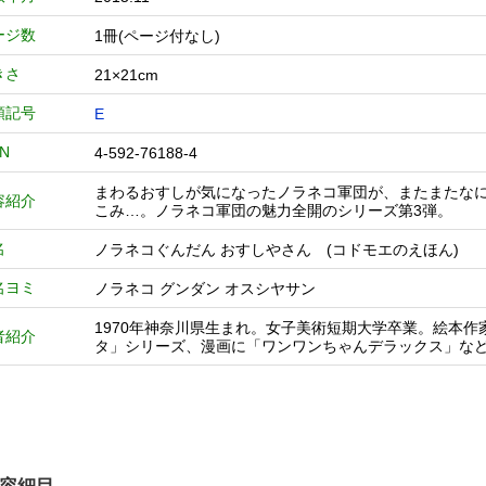
ージ数
1冊(ページ付なし)
きさ
21×21cm
類記号
E
BN
4-592-76188-4
まわるおすしが気になったノラネコ軍団が、またまたな
容紹介
こみ…。ノラネコ軍団の魅力全開のシリーズ第3弾。
名
ノラネコぐんだん おすしやさん (コドモエのえほん)
名ヨミ
ノラネコ グンダン オスシヤサン
1970年神奈川県生まれ。女子美術短期大学卒業。絵本
者紹介
タ」シリーズ、漫画に「ワンワンちゃんデラックス」な