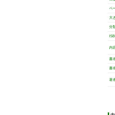
ペ
大
分
IS
内
書
書
著