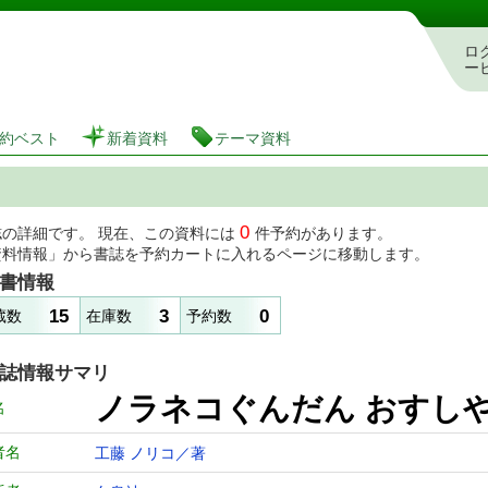
図書館 蔵書検索・予約システム
ロ
ー
約ベスト
新着資料
テーマ資料
0
誌の詳細です。 現在、この資料には
件予約があります。
資料情報」から書誌を予約カートに入れるページに移動します。
書情報
15
3
0
蔵数
在庫数
予約数
誌情報サマリ
ノラネコぐんだん おすしや
名
者名
工藤 ノリコ／著