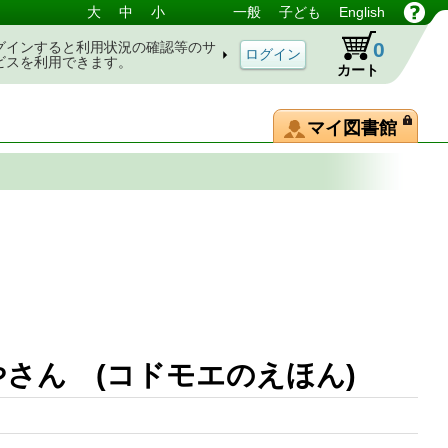
大
中
小
一般
子ども
English
0
グインすると利用状況の確認等のサ
ビスを利用できます。
カート
マイ図書館
さん (コドモエのえほん)