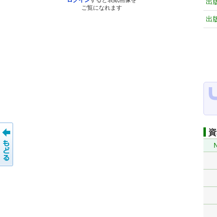
ログイン
すると表紙画像を
出
ご覧になれます
出
資
N