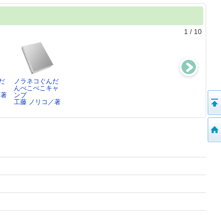
1
/
10
だ
ノラネコぐんだ
ノラネコぐんだ
ノラネコぐんだ
ノラネコぐんだ
んぺこぺこキャ
んまだまださが
んうみのたび
んおかしなさが
／著
ンプ
しえブ…
工藤 ノリコ／著
しえブ…
工藤 ノリコ／著
工藤 ノリコ／
工藤 ノリコ／
原…
原…