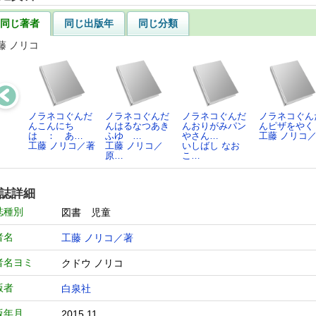
同じ著者
同じ出版年
同じ分類
藤 ノリコ
ノラネコぐんだ
ノラネコぐんだ
ノラネコぐんだ
ノラネコぐん
んこんにち
んはるなつあき
んおりがみパン
んピザをやく
は ： あ…
ふゆ …
やさん…
工藤 ノリコ
工藤 ノリコ／著
工藤 ノリコ／
いしばし なお
原…
こ…
誌詳細
誌種別
図書 児童
者名
工藤 ノリコ／著
者名ヨミ
クドウ ノリコ
版者
白泉社
版年月
2015.11