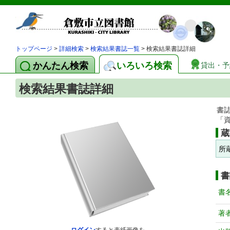
トップページ
>
詳細検索
>
検索結果書誌一覧
> 検索結果書誌詳細
かんたん検索
いろいろ検索
貸出・予
検索結果書誌詳細
書
「
蔵
所
書
書
著