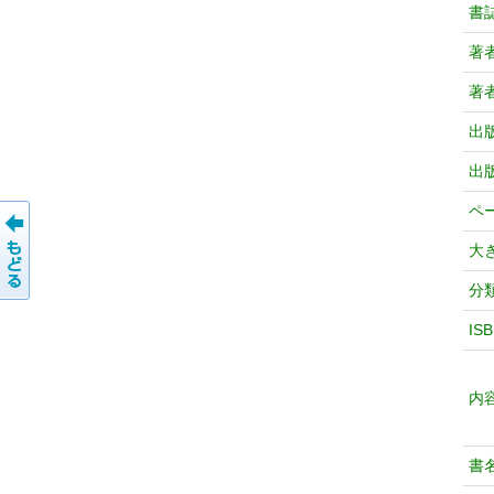
書
著
著
出
出
ペ
大
分
IS
内
書