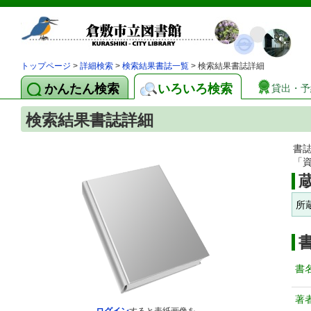
トップページ
>
詳細検索
>
検索結果書誌一覧
> 検索結果書誌詳細
かんたん検索
いろいろ検索
貸出・予
検索結果書誌詳細
書
「
所
書
著