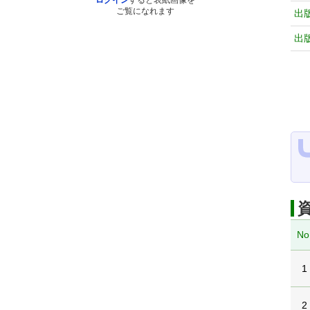
ログイン
すると表紙画像を
ご覧になれます
出
出
No
1
2