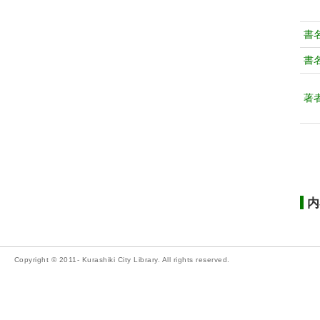
書
書
著
内
Copyright © 2011- Kurashiki City Library. All rights reserved.