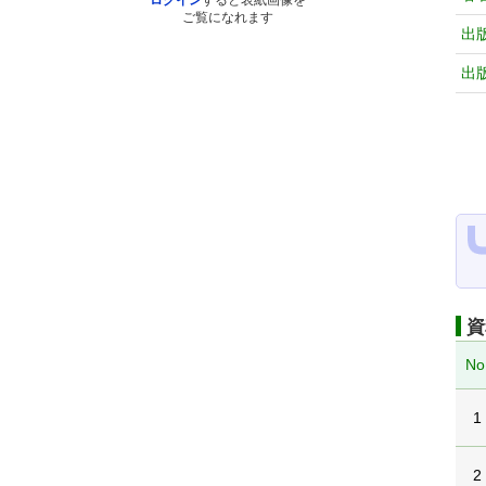
ログイン
すると表紙画像を
ご覧になれます
出
出
資
No
1
2