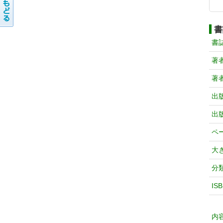
書
書
著
著
出
出
ペ
大
分
IS
内