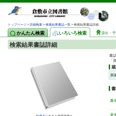
トップページ
>
詳細検索
>
検索結果書誌一覧
> 検索結果書誌詳細
かんたん検索
いろいろ検索
貸出・予
検索結果書誌詳細
書
「
蔵
所
書
書
著