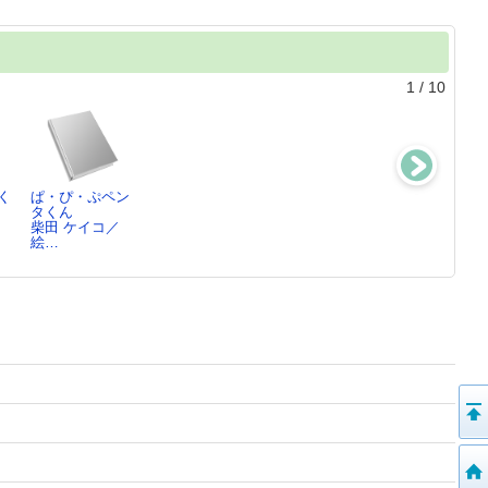
1
/
10
く
ぱ・ぴ・ぷペン
パンどろぼうと
パンどろぼう ほ
まきさんのソフ
タくん
スイーツおうじ
かほかいっしょ
トクリーム
／
柴田 ケイコ／
柴田 ケイコ／作
にあ…
くどう れいん
絵…
柴田 ケイコ／
／…
原…