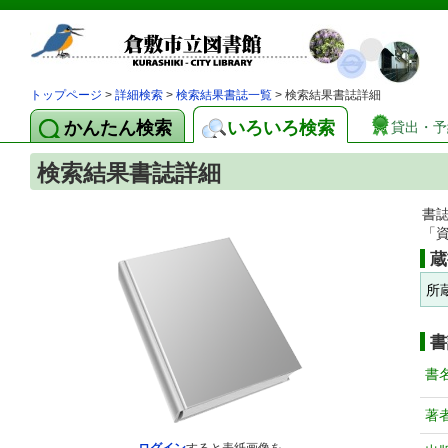
トップページ
>
詳細検索
>
検索結果書誌一覧
> 検索結果書誌詳細
かんたん検索
いろいろ検索
貸出・予
検索結果書誌詳細
書
「
蔵
所
書
書
著