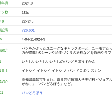
版年月
2024.8
ージ数
111p
きさ
22×24cm
類記号
726.601
BN
4-04-114924-9
パンをかぶったユニークなキャラクターと、ユーモアた
容紹介
力が満載! 名シーンや絵本づくりの過程などを原画やラ
名
いとしいいとしいいとしのパンどろぼうずかん
名ヨミ
イトシイ イトシイ イトシ ノ パン ドロボウ ズカン
高知県高知市生まれ。奈良芸術短期大学美術科ビジュア
者紹介
がねこ」「パンどろぼう」など。
名1
パンどろぼう