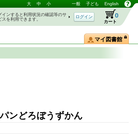
大
中
小
一般
子ども
English
0
グインすると利用状況の確認等のサ
ビスを利用できます。
カート
マイ図書館
のパンどろぼうずかん