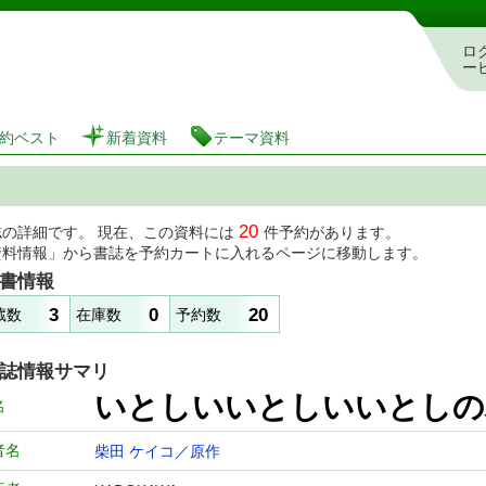
図書館 蔵書検索・予約システム
ロ
ー
約ベスト
新着資料
テーマ資料
20
誌の詳細です。 現在、この資料には
件予約があります。
資料情報」から書誌を予約カートに入れるページに移動します。
書情報
3
0
20
蔵数
在庫数
予約数
誌情報サマリ
いとしいいとしいいとし
名
者名
柴田 ケイコ／原作