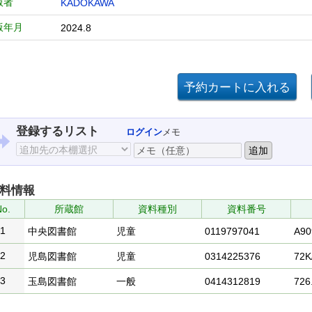
版者
KADOKAWA
版年月
2024.8
登録するリスト
ログイン
メモ
料情報
o.
所蔵館
資料種別
資料番号
1
中央図書館
児童
0119797041
A90
2
児島図書館
児童
0314225376
72K
3
玉島図書館
一般
0414312819
726.