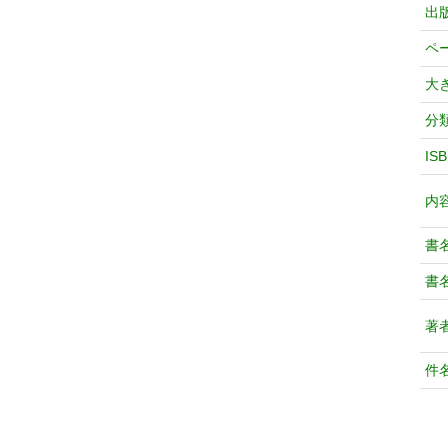
出
ペ
大
分
IS
内
書
書
著
件