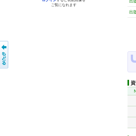
ログイン
すると表紙画像を
出
ご覧になれます
出
資
N