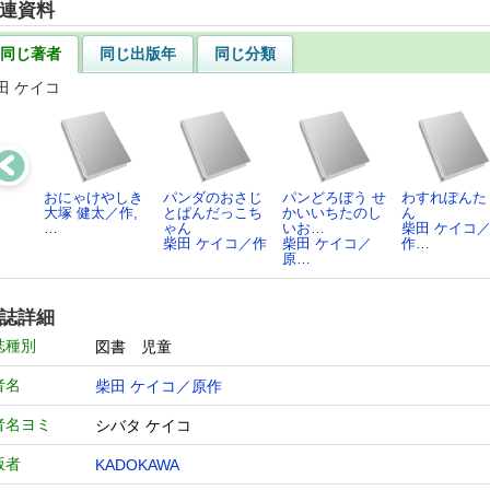
連資料
同じ著者
同じ出版年
同じ分類
田 ケイコ
おにゃけやしき
パンダのおさじ
パンどろぼう せ
わすれぽんた
大塚 健太／作,
とぱんだっこち
かいいちたのし
ん
…
ゃん
いお…
柴田 ケイコ
柴田 ケイコ／作
柴田 ケイコ／
作…
原…
誌詳細
誌種別
図書 児童
者名
柴田 ケイコ／原作
者名ヨミ
シバタ ケイコ
版者
KADOKAWA