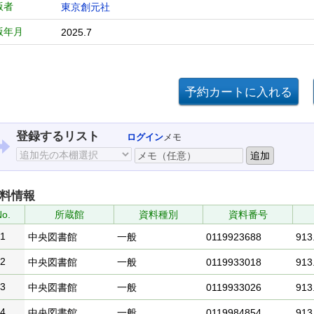
版者
東京創元社
版年月
2025.7
登録するリスト
ログイン
メモ
料情報
o.
所蔵館
資料種別
資料番号
1
中央図書館
一般
0119923688
913.
2
中央図書館
一般
0119933018
913.
3
中央図書館
一般
0119933026
913.
4
中央図書館
一般
0119984854
913.