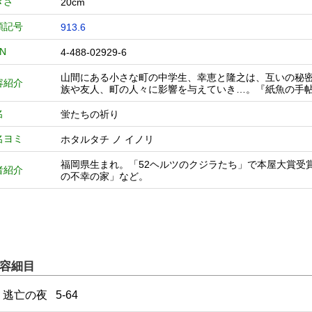
きさ
20cm
類記号
913.6
BN
4-488-02929-6
山間にある小さな町の中学生、幸恵と隆之は、互いの秘密
容紹介
族や友人、町の人々に影響を与えていき…。『紙魚の手
名
蛍たちの祈り
名ヨミ
ホタルタチ ノ イノリ
福岡県生まれ。「52ヘルツのクジラたち」で本屋大賞受
者紹介
の不幸の家」など。
容細目
1 逃亡の夜 5-64