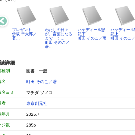
プレゼント
わたしの日々
ハヤディール戀
ハヤディール
伊坂 幸太郎／
が、言葉になる
記下
記上
著…
まで ：…
町田 そのこ／著
町田 そのこ
町田 そのこ／
著…
誌詳細
誌種別
図書 一般
者名
町田 そのこ／著
者名ヨミ
マチダ ソノコ
版者
東京創元社
版年月
2025.7
ージ数
285p