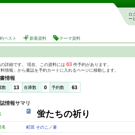
図書館 蔵書検索・予約システム
ロ
ー
約ベスト
新着資料
テーマ資料
63
誌の詳細です。 現在、この資料には
件予約があります。
資料情報」から書誌を予約カートに入れるページに移動します。
書情報
13
0
63
蔵数
在庫数
予約数
誌情報サマリ
蛍たちの祈り
名
者名
町田 そのこ／著