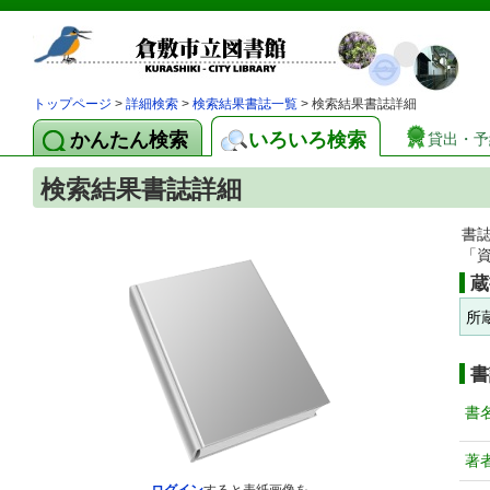
トップページ
>
詳細検索
>
検索結果書誌一覧
> 検索結果書誌詳細
かんたん検索
いろいろ検索
貸出・予
検索結果書誌詳細
書
「
蔵
所
書
書
著