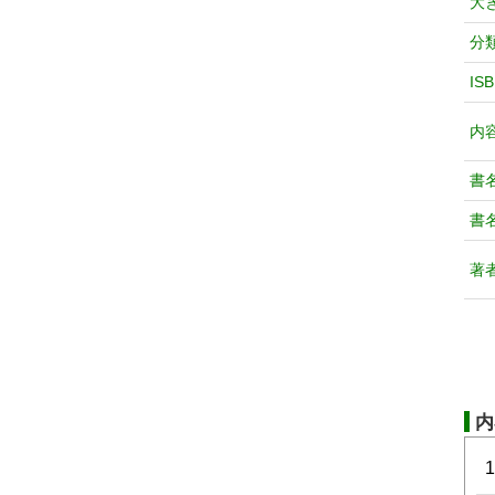
大
分
IS
内
書
書
著
内