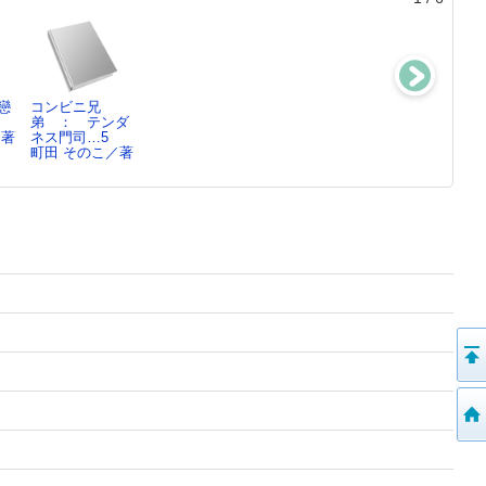
戀
コンビニ兄
彼女たちは楽園
宙ごはん
月とアマリリス
弟 ： テンダ
で遊ぶ
町田 そのこ／著
町田 そのこ／
／著
ネス門司…5
町田 そのこ／著
町田 そのこ／著