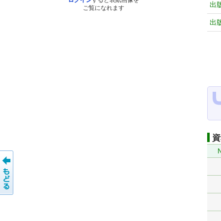
ログイン
すると表紙画像を
出
ご覧になれます
出
資
N