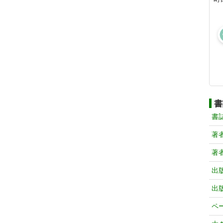
書
書
著
著
出
出
ペ