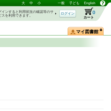
大
中
小
一般
子ども
English
0
グインすると利用状況の確認等のサ
ビスを利用できます。
カート
マイ図書館