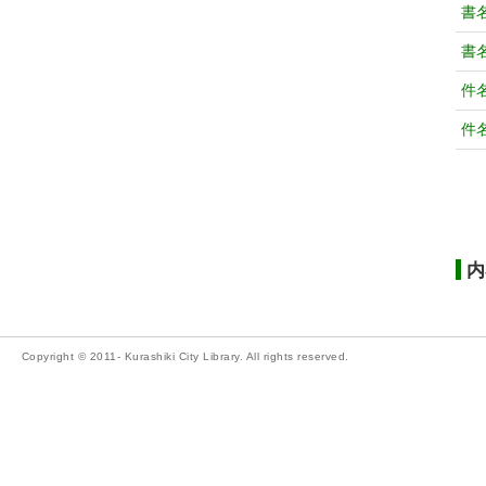
書
書
件
件
内
Copyright © 2011- Kurashiki City Library. All rights reserved.