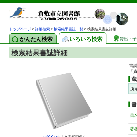
トップページ
>
詳細検索
>
検索結果書誌一覧
> 検索結果書誌詳細
かんたん検索
いろいろ検索
貸出・予
検索結果書誌詳細
書
「
蔵
所
書
書
著