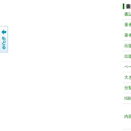
書
書
著
著
出
出
ペ
大
分
IS
内