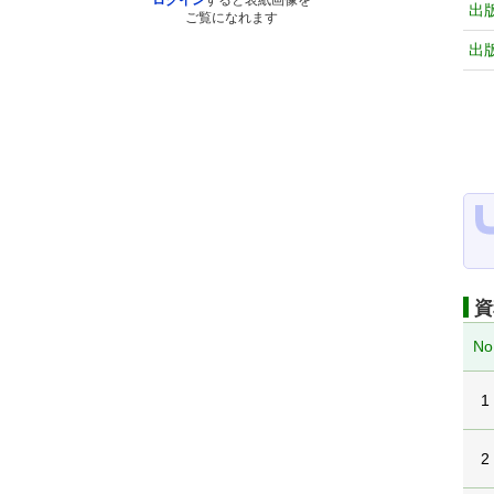
ログイン
すると表紙画像を
出
ご覧になれます
出
資
No
1
2