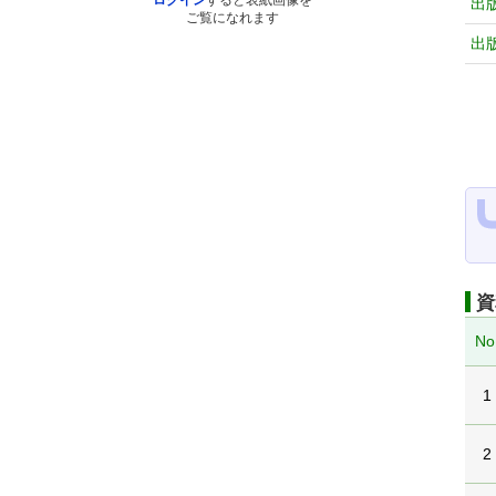
ログイン
すると表紙画像を
出
ご覧になれます
出
資
No
1
2