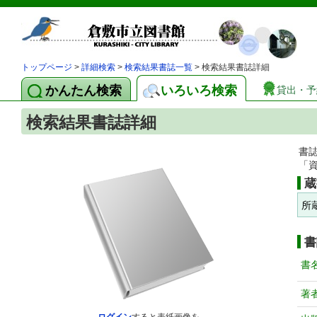
トップページ
>
詳細検索
>
検索結果書誌一覧
> 検索結果書誌詳細
かんたん検索
いろいろ検索
貸出・予
検索結果書誌詳細
書
「
蔵
所
書
書
著