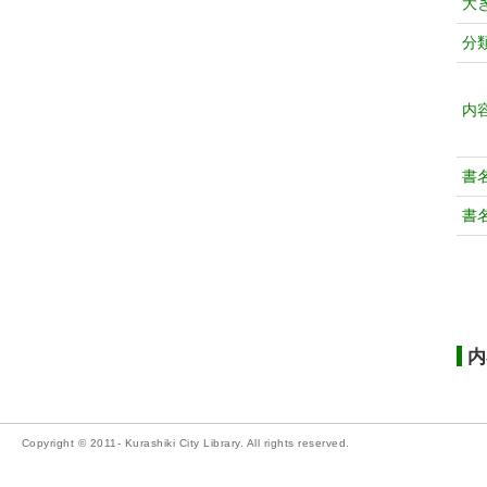
大
分
内
書
書
内
Copyright © 2011- Kurashiki City Library. All rights reserved.