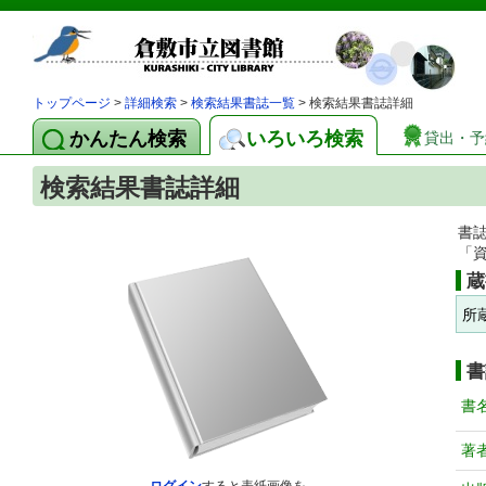
トップページ
>
詳細検索
>
検索結果書誌一覧
> 検索結果書誌詳細
かんたん検索
いろいろ検索
貸出・予
検索結果書誌詳細
書
「
蔵
所
書
書
著