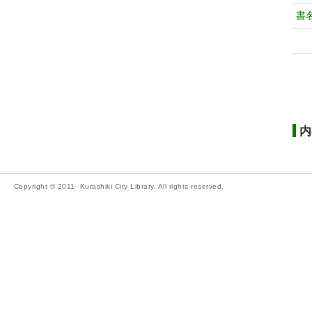
書
内
Copyright © 2011- Kurashiki City Library. All rights reserved.