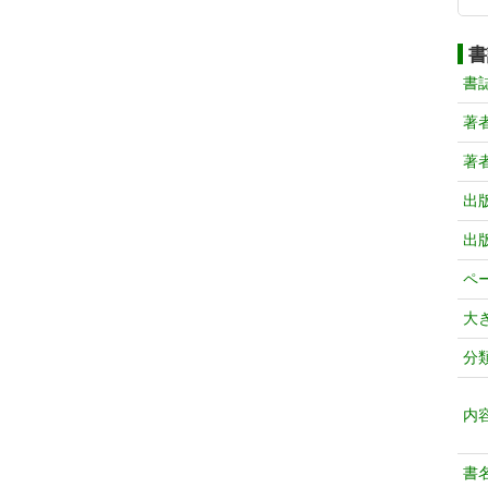
書
書
著
著
出
出
ペ
大
分
内
書