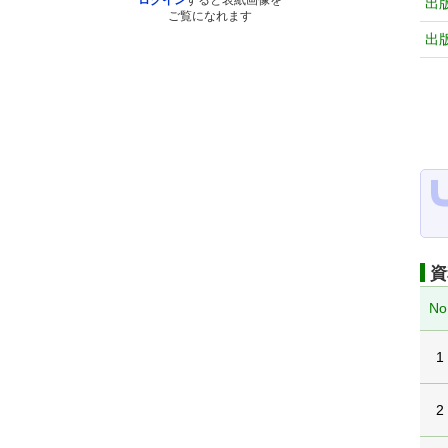
ログイン
すると表紙画像を
出
ご覧になれます
出
資
No
1
2