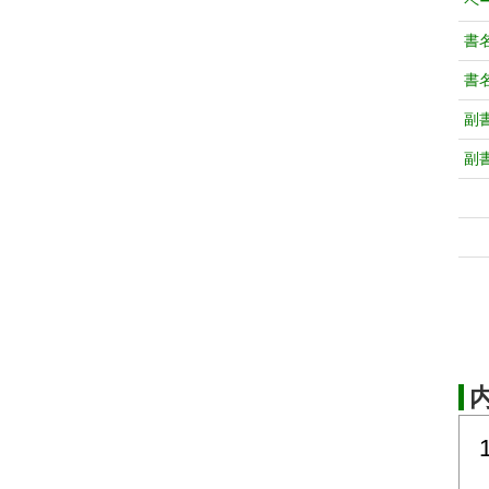
ペ
書
書
副
副