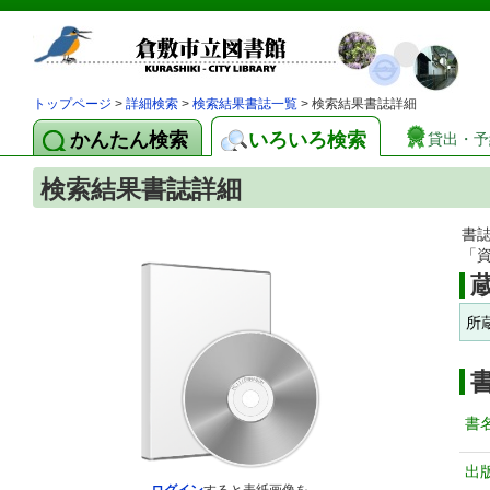
トップページ
>
詳細検索
>
検索結果書誌一覧
> 検索結果書誌詳細
かんたん検索
いろいろ検索
貸出・予
検索結果書誌詳細
書
「
所
書
出