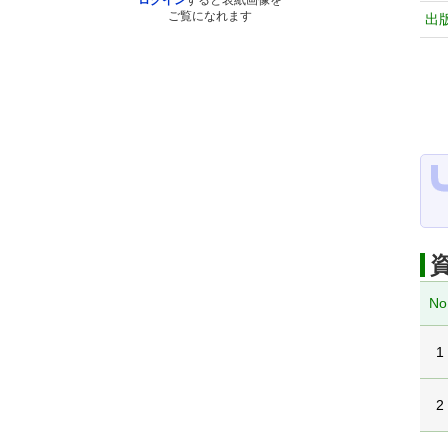
ログイン
すると表紙画像を
ご覧になれます
出
No
1
2