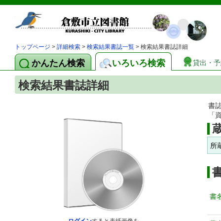
トップページ
>
詳細検索
>
検索結果書誌一覧
> 検索結果書誌詳細
かんたん検索
いろいろ検索
貸出・予
検索結果書誌詳細
書
「
所
書