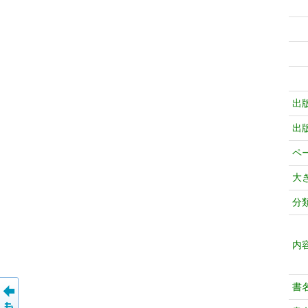
出
出
ペ
大
分
内
書