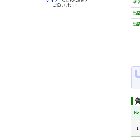
ログイン
すると表紙画像を
著
ご覧になれます
出
出
No
1