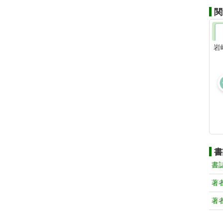
関
岩
書
書
著
著