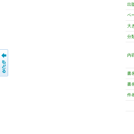
出
ペ
大
分
内
書
書
件