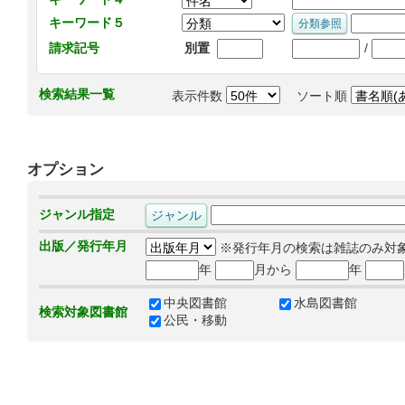
キーワード５
/
請求記号
別置
検索結果一覧
表示件数
ソート順
オプション
ジャンル指定
出版／発行年月
※発行年月の検索は雑誌のみ対
年
月から
年
中央図書館
水島図書館
検索対象図書館
公民・移動