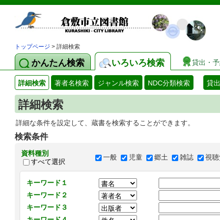
トップページ
> 詳細検索
かんたん検索
いろいろ検索
貸出・予
詳細検索
著者名検索
ジャンル検索
NDC分類検索
貸
詳細検索
詳細な条件を設定して、蔵書を検索することができます。
検索条件
資料種別
一般
児童
郷土
雑誌
視聴
すべて選択
キーワード１
キーワード２
キーワード３
キーワード４