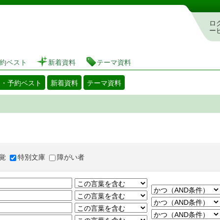
図書館 蔵書検索・予約システム
ロ
ー
約ベスト
新着資料
テーマ資料
出・予約ベスト
新着資料
テーマ資料
覚
特別文庫
障がい者