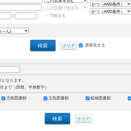
/
～で始まる
清音化する
象となります。
月まで（西暦、半角数字）
児島図書館
玉島図書館
船穂図書館