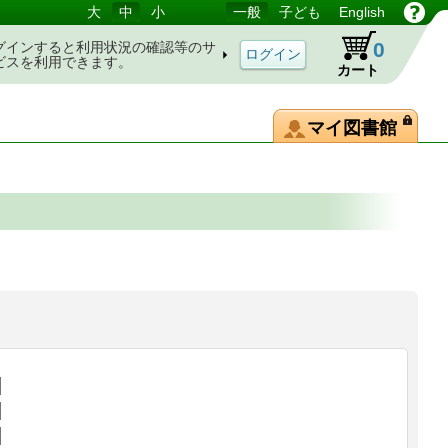
大
中
小
一般
子ども
English
0
グインすると利用状況の確認等のサ
ビスを利用できます。
カート
マイ図書館