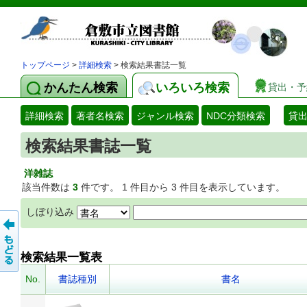
トップページ
>
詳細検索
> 検索結果書誌一覧
かんたん検索
いろいろ検索
貸出・予
詳細検索
著者名検索
ジャンル検索
NDC分類検索
貸
検索結果書誌一覧
洋雑誌
該当件数は
3
件です。 1 件目から 3 件目を表示しています。
しぼり込み
検索結果一覧表
No.
書誌種別
書名