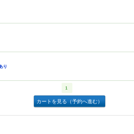
欠号あり
1