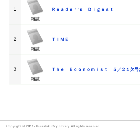
1
Ｒｅａｄｅｒ’ｓ Ｄｉｇｅｓｔ
雑誌
2
ＴＩＭＥ
雑誌
3
Ｔｈｅ Ｅｃｏｎｏｍｉｓｔ ５／２１
雑誌
Copyright © 2011- Kurashiki City Library. All rights reserved.