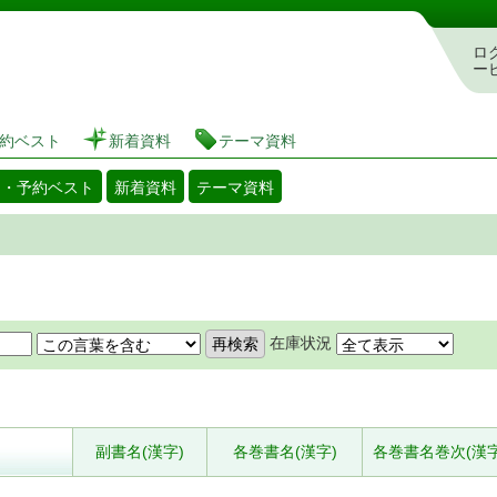
図書館 蔵書検索・予約システム
ロ
ー
約ベスト
新着資料
テーマ資料
出・予約ベスト
新着資料
テーマ資料
在庫状況
副書名(漢字)
各巻書名(漢字)
各巻書名巻次(漢字