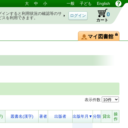
大
中
小
一般
子ども
English
0
グインすると利用状況の確認等のサ
ビスを利用できます。
カート
マイ図書館
表示件数
操
)
叢書名(漢字)
著者
出版者
出版年月▼
分類
貸出
作