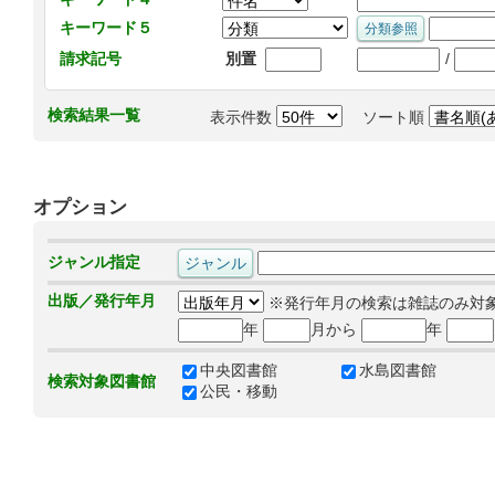
キーワード５
/
請求記号
別置
検索結果一覧
表示件数
ソート順
オプション
ジャンル指定
出版／発行年月
※発行年月の検索は雑誌のみ対
年
月から
年
中央図書館
水島図書館
検索対象図書館
公民・移動