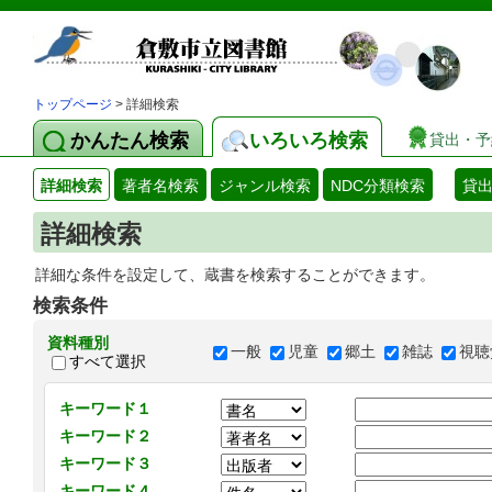
トップページ
> 詳細検索
かんたん検索
いろいろ検索
貸出・予
詳細検索
著者名検索
ジャンル検索
NDC分類検索
貸
詳細検索
詳細な条件を設定して、蔵書を検索することができます。
検索条件
資料種別
一般
児童
郷土
雑誌
視聴
すべて選択
キーワード１
キーワード２
キーワード３
キーワード４