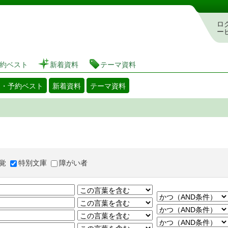
図書館 蔵書検索・予約システム
ロ
ー
約ベスト
新着資料
テーマ資料
出・予約ベスト
新着資料
テーマ資料
覚
特別文庫
障がい者