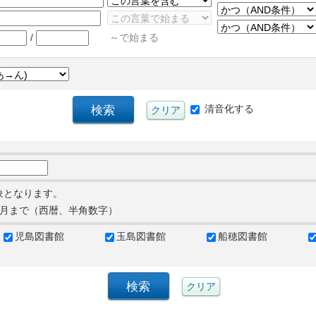
/
～で始まる
清音化する
象となります。
月まで（西暦、半角数字）
児島図書館
玉島図書館
船穂図書館