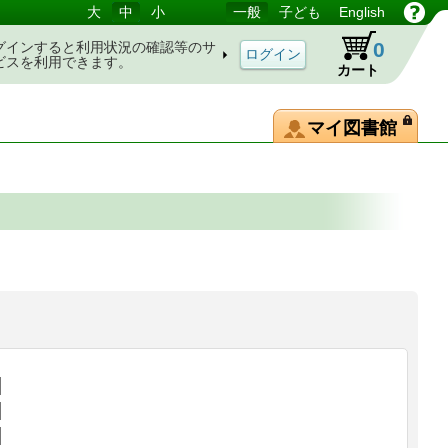
大
中
小
一般
子ども
English
0
グインすると利用状況の確認等のサ
ビスを利用できます。
カート
マイ図書館