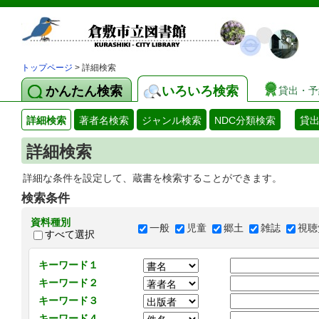
トップページ
> 詳細検索
かんたん検索
いろいろ検索
貸出・予
詳細検索
著者名検索
ジャンル検索
NDC分類検索
貸
詳細検索
詳細な条件を設定して、蔵書を検索することができます。
検索条件
資料種別
一般
児童
郷土
雑誌
視聴
すべて選択
キーワード１
キーワード２
キーワード３
キーワード４