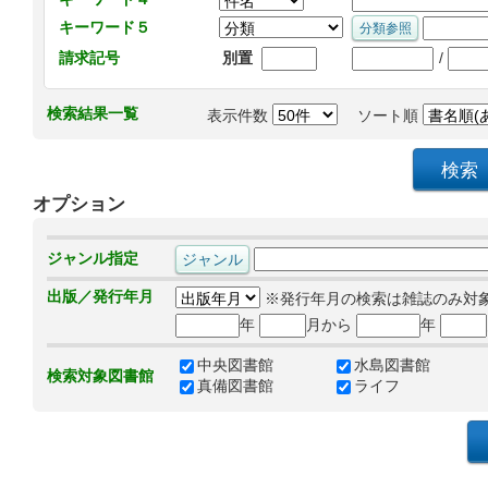
キーワード５
/
請求記号
別置
検索結果一覧
表示件数
ソート順
オプション
ジャンル指定
出版／発行年月
※発行年月の検索は雑誌のみ対
年
月から
年
中央図書館
水島図書館
検索対象図書館
真備図書館
ライフ