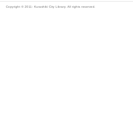
Copyright © 2011- Kurashiki City Library. All rights reserved.