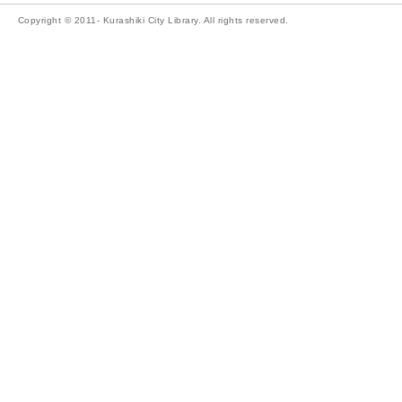
Copyright © 2011- Kurashiki City Library. All rights reserved.