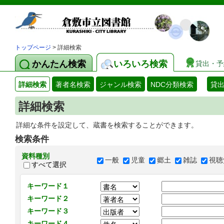
トップページ
> 詳細検索
かんたん検索
いろいろ検索
貸出・予
詳細検索
著者名検索
ジャンル検索
NDC分類検索
貸
詳細検索
詳細な条件を設定して、蔵書を検索することができます。
検索条件
資料種別
一般
児童
郷土
雑誌
視聴
すべて選択
キーワード１
キーワード２
キーワード３
キーワード４