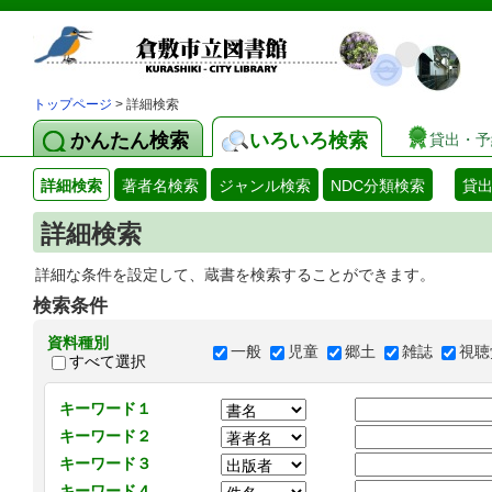
トップページ
> 詳細検索
かんたん検索
いろいろ検索
貸出・予
詳細検索
著者名検索
ジャンル検索
NDC分類検索
貸
詳細検索
詳細な条件を設定して、蔵書を検索することができます。
検索条件
資料種別
一般
児童
郷土
雑誌
視聴
すべて選択
キーワード１
キーワード２
キーワード３
キーワード４