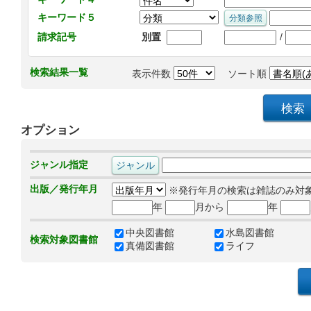
キーワード５
/
請求記号
別置
検索結果一覧
表示件数
ソート順
オプション
ジャンル指定
出版／発行年月
※発行年月の検索は雑誌のみ対
年
月から
年
中央図書館
水島図書館
検索対象図書館
真備図書館
ライフ