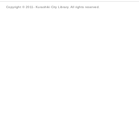
Copyright © 2011- Kurashiki City Library. All rights reserved.