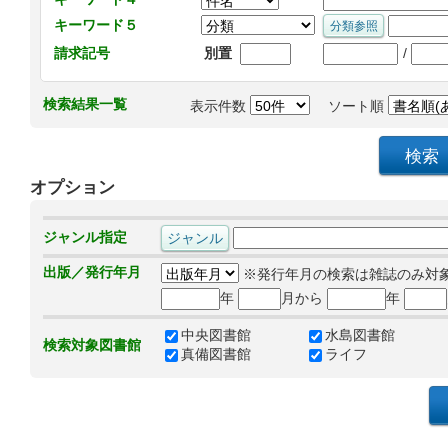
キーワード５
/
請求記号
別置
検索結果一覧
表示件数
ソート順
オプション
ジャンル指定
出版／発行年月
※発行年月の検索は雑誌のみ対
年
月から
年
中央図書館
水島図書館
検索対象図書館
真備図書館
ライフ