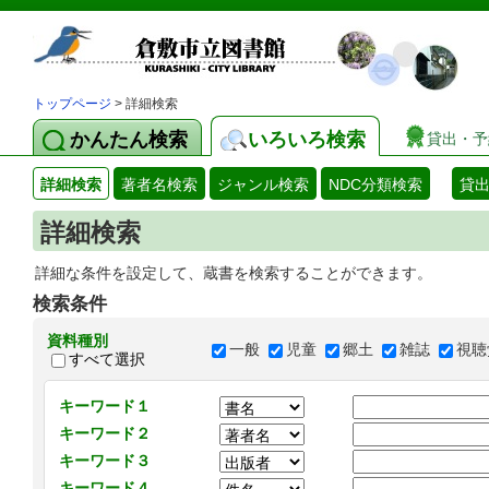
トップページ
> 詳細検索
かんたん検索
いろいろ検索
貸出・予
詳細検索
著者名検索
ジャンル検索
NDC分類検索
貸
詳細検索
詳細な条件を設定して、蔵書を検索することができます。
検索条件
資料種別
一般
児童
郷土
雑誌
視聴
すべて選択
キーワード１
キーワード２
キーワード３
キーワード４