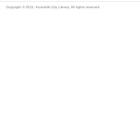
Copyright © 2011- Kurashiki City Library. All rights reserved.