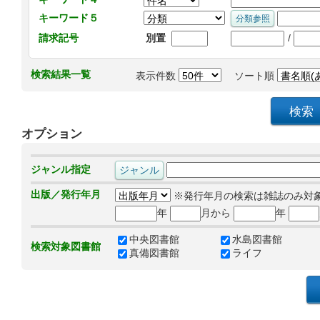
キーワード５
/
請求記号
別置
検索結果一覧
表示件数
ソート順
オプション
ジャンル指定
出版／発行年月
※発行年月の検索は雑誌のみ対
年
月から
年
中央図書館
水島図書館
検索対象図書館
真備図書館
ライフ