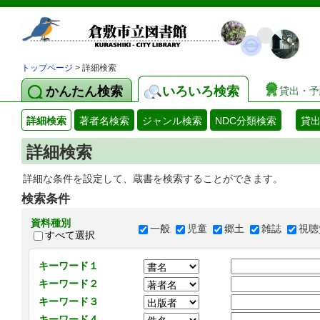
トップページ
> 詳細検索
かんたん検索
いろいろ検索
貸出・予
詳細検索
著者名検索
ジャンル検索
NDC分類検索
貸
詳細検索
詳細な条件を設定して、蔵書を検索することができます。
検索条件
資料種別
一般
児童
郷土
雑誌
視聴
すべて選択
キーワード１
キーワード２
キーワード３
キーワード４