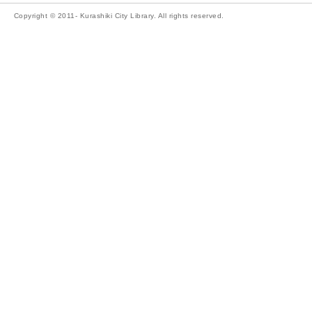
Copyright © 2011- Kurashiki City Library. All rights reserved.