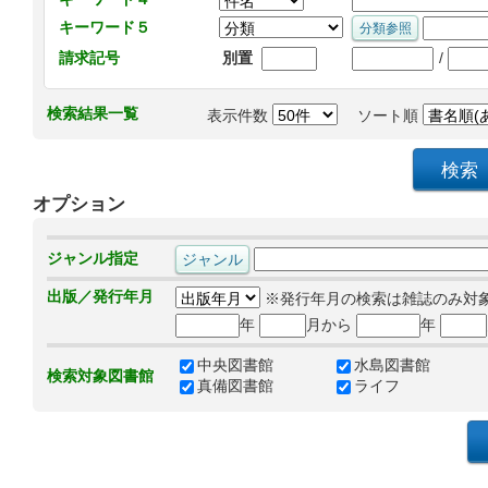
キーワード５
/
請求記号
別置
検索結果一覧
表示件数
ソート順
オプション
ジャンル指定
出版／発行年月
※発行年月の検索は雑誌のみ対
年
月から
年
中央図書館
水島図書館
検索対象図書館
真備図書館
ライフ