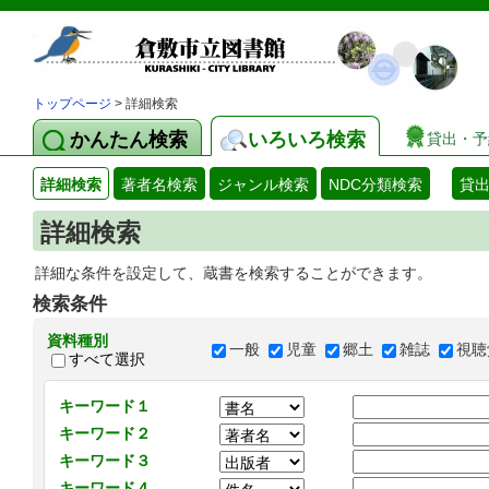
トップページ
> 詳細検索
かんたん検索
いろいろ検索
貸出・予
詳細検索
著者名検索
ジャンル検索
NDC分類検索
貸
詳細検索
詳細な条件を設定して、蔵書を検索することができます。
検索条件
資料種別
一般
児童
郷土
雑誌
視聴
すべて選択
キーワード１
キーワード２
キーワード３
キーワード４