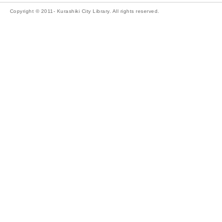
Copyright © 2011- Kurashiki City Library. All rights reserved.