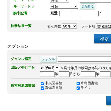
キーワード５
/
請求記号
別置
検索結果一覧
表示件数
ソート順
オプション
ジャンル指定
出版／発行年月
※発行年月の検索は雑誌のみ対
年
月から
年
中央図書館
水島図書館
検索対象図書館
真備図書館
ライフ