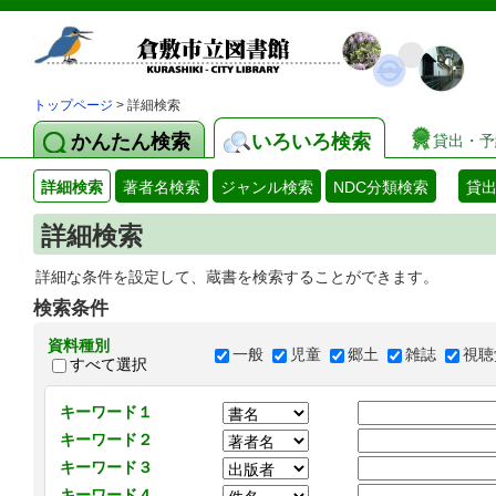
トップページ
> 詳細検索
かんたん検索
いろいろ検索
貸出・予
詳細検索
著者名検索
ジャンル検索
NDC分類検索
貸
詳細検索
詳細な条件を設定して、蔵書を検索することができます。
検索条件
資料種別
一般
児童
郷土
雑誌
視聴
すべて選択
キーワード１
キーワード２
キーワード３
キーワード４