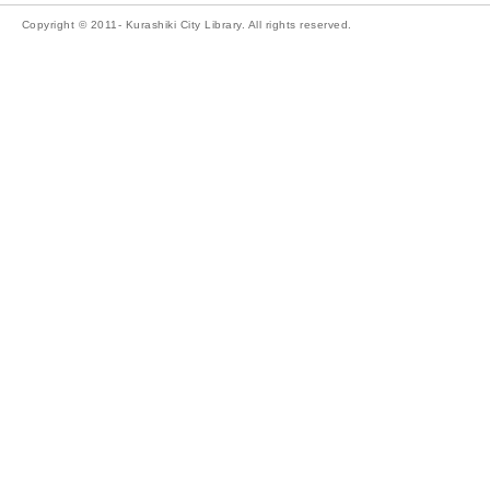
Copyright © 2011- Kurashiki City Library. All rights reserved.