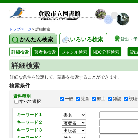
トップページ
> 詳細検索
かんたん検索
いろいろ検索
貸出・予
詳細検索
著者名検索
ジャンル検索
NDC分類検索
貸
詳細検索
詳細な条件を設定して、蔵書を検索することができます。
検索条件
資料種別
一般
児童
郷土
雑誌
視聴
すべて選択
キーワード１
キーワード２
キーワード３
キーワード４