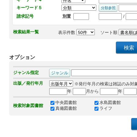
キーワード５
/
請求記号
別置
検索結果一覧
表示件数
ソート順
オプション
ジャンル指定
出版／発行年月
※発行年月の検索は雑誌のみ対
年
月から
年
中央図書館
水島図書館
検索対象図書館
真備図書館
ライフ