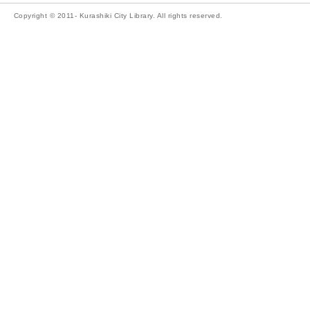
Copyright © 2011- Kurashiki City Library. All rights reserved.