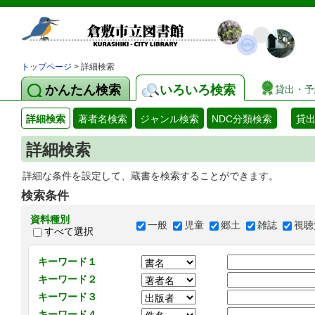
トップページ
> 詳細検索
かんたん検索
いろいろ検索
貸出・予
詳細検索
著者名検索
ジャンル検索
NDC分類検索
貸
詳細検索
詳細な条件を設定して、蔵書を検索することができます。
検索条件
資料種別
一般
児童
郷土
雑誌
視聴
すべて選択
キーワード１
キーワード２
キーワード３
キーワード４