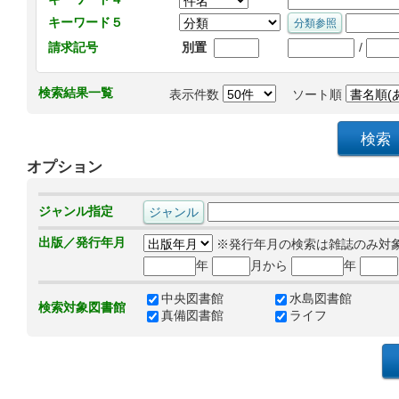
キーワード５
/
請求記号
別置
検索結果一覧
表示件数
ソート順
オプション
ジャンル指定
出版／発行年月
※発行年月の検索は雑誌のみ対
年
月から
年
中央図書館
水島図書館
検索対象図書館
真備図書館
ライフ