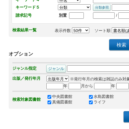
キーワード５
/
請求記号
別置
検索結果一覧
表示件数
ソート順
オプション
ジャンル指定
出版／発行年月
※発行年月の検索は雑誌のみ対
年
月から
年
中央図書館
水島図書館
検索対象図書館
真備図書館
ライフ