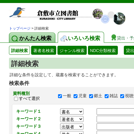
トップページ
> 詳細検索
かんたん検索
いろいろ検索
貸出・予
詳細検索
著者名検索
ジャンル検索
NDC分類検索
貸
詳細検索
詳細な条件を設定して、蔵書を検索することができます。
検索条件
資料種別
一般
児童
郷土
雑誌
視聴
すべて選択
キーワード１
キーワード２
キーワード３
キーワード４