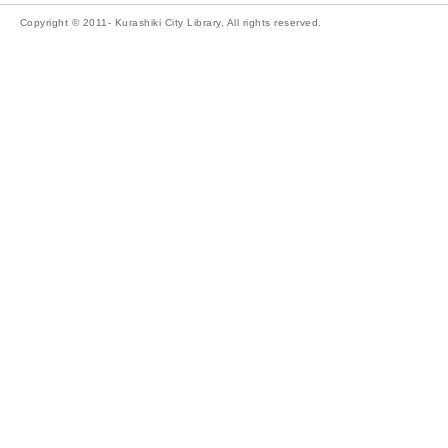
Copyright © 2011- Kurashiki City Library. All rights reserved.