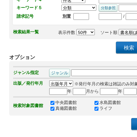
キーワード５
/
請求記号
別置
検索結果一覧
表示件数
ソート順
オプション
ジャンル指定
出版／発行年月
※発行年月の検索は雑誌のみ対
年
月から
年
中央図書館
水島図書館
検索対象図書館
真備図書館
ライフ