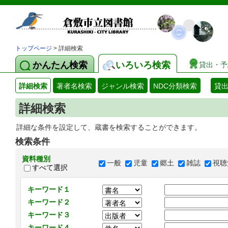
トップページ
> 詳細検索
かんたん検索
いろいろ検索
貸出・予
詳細検索
著者名検索
ジャンル検索
NDC分類検索
貸
詳細検索
詳細な条件を設定して、蔵書を検索することができます。
検索条件
資料種別
一般
児童
郷土
雑誌
視聴
すべて選択
キーワード１
キーワード２
キーワード３
キーワード４