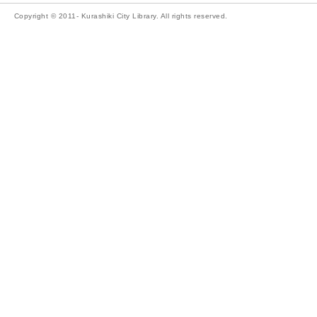
Copyright © 2011- Kurashiki City Library. All rights reserved.