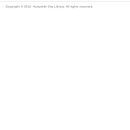
Copyright © 2011- Kurashiki City Library. All rights reserved.