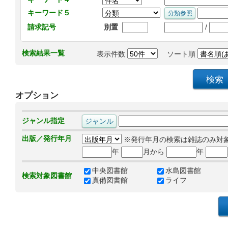
キーワード５
/
請求記号
別置
検索結果一覧
表示件数
ソート順
オプション
ジャンル指定
出版／発行年月
※発行年月の検索は雑誌のみ対
年
月から
年
中央図書館
水島図書館
検索対象図書館
真備図書館
ライフ