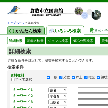
トップページ
> 詳細検索
かんたん検索
いろいろ検索
貸出・予
詳細検索
著者名検索
ジャンル検索
NDC分類検索
貸
詳細検索
詳細な条件を設定して、蔵書を検索することができます。
検索条件
資料種別
一般
児童
郷土
雑誌
視聴
すべて選択
キーワード１
キーワード２
キーワード３
キーワード４