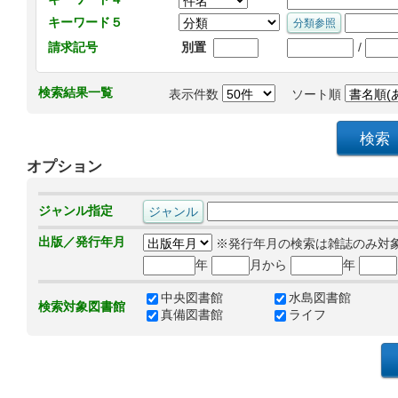
キーワード５
/
請求記号
別置
検索結果一覧
表示件数
ソート順
オプション
ジャンル指定
出版／発行年月
※発行年月の検索は雑誌のみ対
年
月から
年
中央図書館
水島図書館
検索対象図書館
真備図書館
ライフ