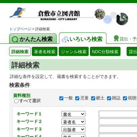
トップページ
> 詳細検索
かんたん検索
いろいろ検索
貸出・予
詳細検索
著者名検索
ジャンル検索
NDC分類検索
貸
詳細検索
詳細な条件を設定して、蔵書を検索することができます。
検索条件
資料種別
一般
児童
郷土
雑誌
視聴
すべて選択
キーワード１
キーワード２
キーワード３
キーワード４