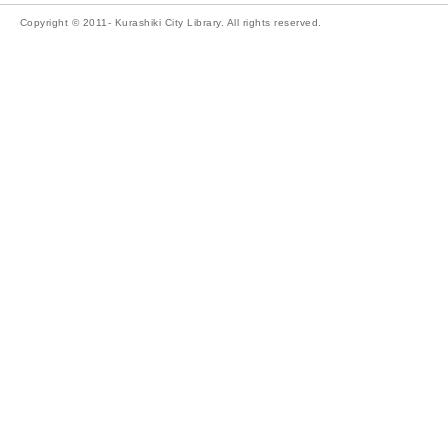
Copyright © 2011- Kurashiki City Library. All rights reserved.