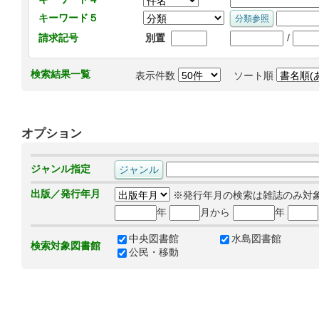
キーワード５
/
請求記号
別置
検索結果一覧
表示件数
ソート順
オプション
ジャンル指定
出版／発行年月
※発行年月の検索は雑誌のみ対
年
月から
年
中央図書館
水島図書館
検索対象図書館
公民・移動