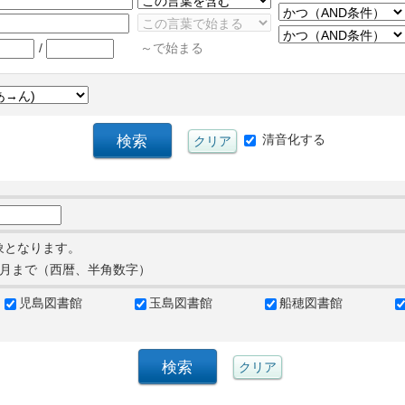
/
～で始まる
清音化する
象となります。
月まで（西暦、半角数字）
児島図書館
玉島図書館
船穂図書館