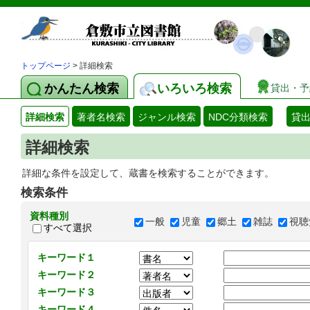
トップページ
> 詳細検索
かんたん検索
いろいろ検索
貸出・予
詳細検索
著者名検索
ジャンル検索
NDC分類検索
貸
詳細検索
詳細な条件を設定して、蔵書を検索することができます。
検索条件
資料種別
一般
児童
郷土
雑誌
視聴
すべて選択
キーワード１
キーワード２
キーワード３
キーワード４