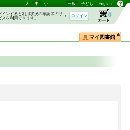
大
中
小
一般
子ども
English
0
グインすると利用状況の確認等のサ
ビスを利用できます。
カート
マイ図書館