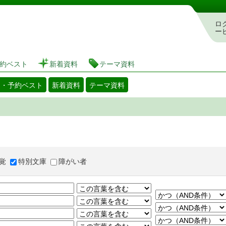
図書館 蔵書検索・予約システム
ロ
ー
約ベスト
新着資料
テーマ資料
出・予約ベスト
新着資料
テーマ資料
覚
特別文庫
障がい者