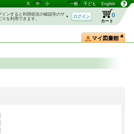
大
中
小
一般
子ども
English
0
グインすると利用状況の確認等のサ
ビスを利用できます。
カート
マイ図書館