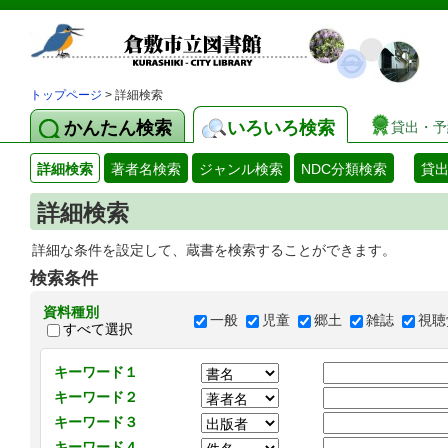
トップページ
> 詳細検索
かんたん検索
いろいろ検索
貸出・予
詳細検索
著者名検索
ジャンル検索
NDC分類検索
貸
詳細検索
詳細な条件を設定して、蔵書を検索することができます。
検索条件
資料種別
一般
児童
郷土
雑誌
視聴
すべて選択
キーワード１
キーワード２
キーワード３
キーワード４