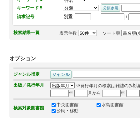
キーワード５
/
請求記号
別置
検索結果一覧
表示件数
ソート順
オプション
ジャンル指定
出版／発行年月
※発行年月の検索は雑誌のみ対
年
月から
年
中央図書館
水島図書館
検索対象図書館
公民・移動