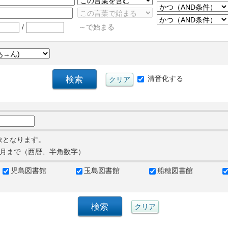
/
～で始まる
清音化する
象となります。
月まで（西暦、半角数字）
児島図書館
玉島図書館
船穂図書館