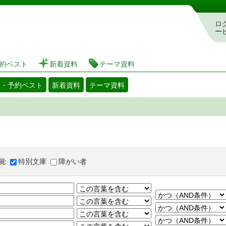
図書館 蔵書検索・予約システム
ロ
ー
約ベスト
新着資料
テーマ資料
出・予約ベスト
新着資料
テーマ資料
覚
特別文庫
障がい者