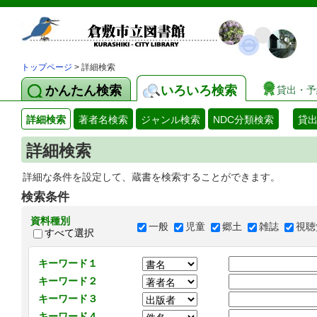
トップページ
> 詳細検索
かんたん検索
いろいろ検索
貸出・予
詳細検索
著者名検索
ジャンル検索
NDC分類検索
貸
詳細検索
詳細な条件を設定して、蔵書を検索することができます。
検索条件
資料種別
一般
児童
郷土
雑誌
視聴
すべて選択
キーワード１
キーワード２
キーワード３
キーワード４