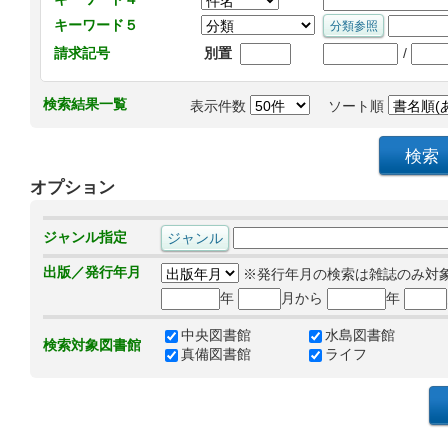
キーワード５
/
請求記号
別置
検索結果一覧
表示件数
ソート順
オプション
ジャンル指定
出版／発行年月
※発行年月の検索は雑誌のみ対
年
月から
年
中央図書館
水島図書館
検索対象図書館
真備図書館
ライフ