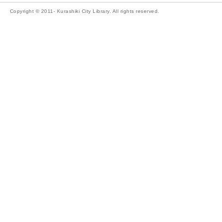
Copyright © 2011- Kurashiki City Library. All rights reserved.