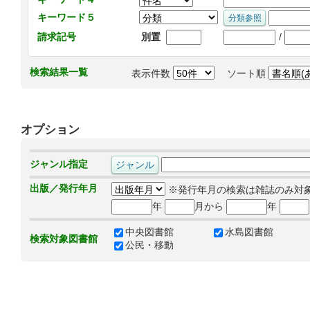
キーワード５
/
請求記号
別置
検索結果一覧
表示件数
ソート順
オプション
ジャンル指定
出版／発行年月
※発行年月の検索は雑誌のみ対
年
月から
年
中央図書館
水島図書館
検索対象図書館
公民・移動