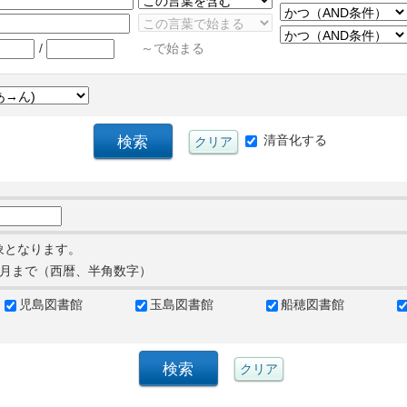
/
～で始まる
清音化する
象となります。
月まで（西暦、半角数字）
児島図書館
玉島図書館
船穂図書館