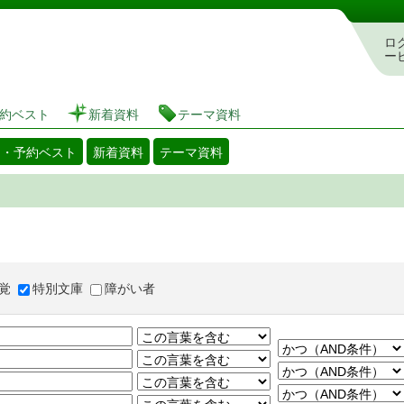
図書館 蔵書検索・予約システム
ロ
ー
約ベスト
新着資料
テーマ資料
出・予約ベスト
新着資料
テーマ資料
覚
特別文庫
障がい者