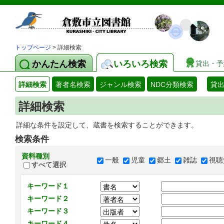
トップページ
> 詳細検索
かんたん検索
いろいろ検索
貸出・予
詳細検索
著者名検索
ジャンル検索
NDC分類検索
貸
詳細検索
詳細な条件を設定して、蔵書を検索することができます。
検索条件
資料種別
一般
児童
郷土
雑誌
視聴
すべて選択
キーワード１
キーワード２
キーワード３
キーワード４