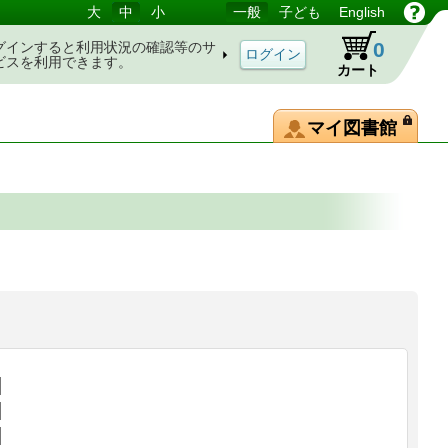
大
中
小
一般
子ども
English
0
グインすると利用状況の確認等のサ
ビスを利用できます。
カート
マイ図書館