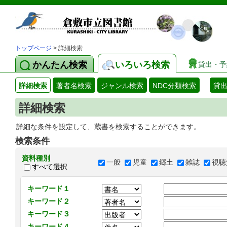
トップページ
> 詳細検索
かんたん検索
いろいろ検索
貸出・予
詳細検索
著者名検索
ジャンル検索
NDC分類検索
貸
詳細検索
詳細な条件を設定して、蔵書を検索することができます。
検索条件
資料種別
一般
児童
郷土
雑誌
視聴
すべて選択
キーワード１
キーワード２
キーワード３
キーワード４