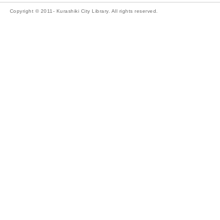
Copyright © 2011- Kurashiki City Library. All rights reserved.