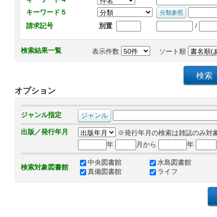
キーワード５
/
請求記号
別置
検索結果一覧
表示件数
ソート順
オプション
ジャンル指定
出版／発行年月
※発行年月の検索は雑誌のみ対
年
月から
年
中央図書館
水島図書館
検索対象図書館
真備図書館
ライフ