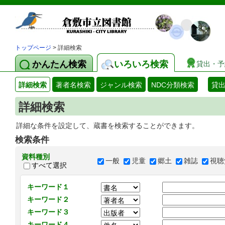
トップページ
> 詳細検索
かんたん検索
いろいろ検索
貸出・予
詳細検索
著者名検索
ジャンル検索
NDC分類検索
貸
詳細検索
詳細な条件を設定して、蔵書を検索することができます。
検索条件
資料種別
一般
児童
郷土
雑誌
視聴
すべて選択
キーワード１
キーワード２
キーワード３
キーワード４