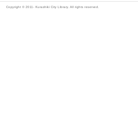
Copyright © 2011- Kurashiki City Library. All rights reserved.