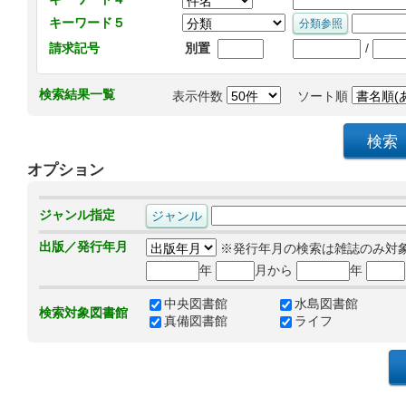
キーワード５
/
請求記号
別置
検索結果一覧
表示件数
ソート順
オプション
ジャンル指定
出版／発行年月
※発行年月の検索は雑誌のみ対
年
月から
年
中央図書館
水島図書館
検索対象図書館
真備図書館
ライフ