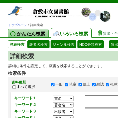
トップページ
> 詳細検索
かんたん検索
いろいろ検索
貸出・予
詳細検索
著者名検索
ジャンル検索
NDC分類検索
貸
詳細検索
詳細な条件を設定して、蔵書を検索することができます。
検索条件
資料種別
一般
児童
郷土
雑誌
視聴
すべて選択
キーワード１
キーワード２
キーワード３
キーワード４