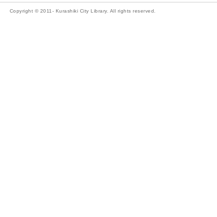
Copyright © 2011- Kurashiki City Library. All rights reserved.