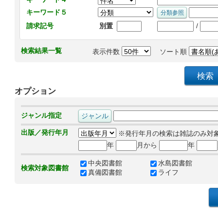
キーワード５
/
請求記号
別置
検索結果一覧
表示件数
ソート順
オプション
ジャンル指定
出版／発行年月
※発行年月の検索は雑誌のみ対
年
月から
年
中央図書館
水島図書館
検索対象図書館
真備図書館
ライフ