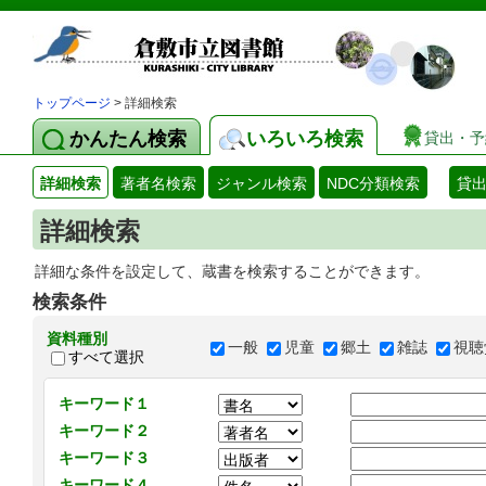
トップページ
> 詳細検索
かんたん検索
いろいろ検索
貸出・予
詳細検索
著者名検索
ジャンル検索
NDC分類検索
貸
詳細検索
詳細な条件を設定して、蔵書を検索することができます。
検索条件
資料種別
一般
児童
郷土
雑誌
視聴
すべて選択
キーワード１
キーワード２
キーワード３
キーワード４