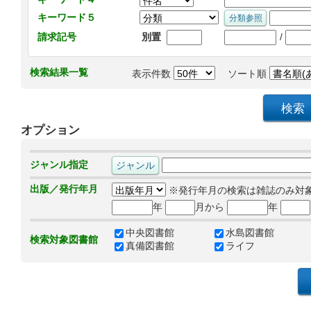
キーワード５
/
請求記号
別置
検索結果一覧
表示件数
ソート順
オプション
ジャンル指定
出版／発行年月
※発行年月の検索は雑誌のみ対
年
月から
年
中央図書館
水島図書館
検索対象図書館
真備図書館
ライフ