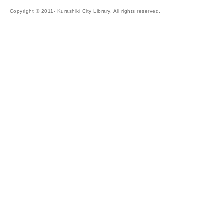
Copyright © 2011- Kurashiki City Library. All rights reserved.