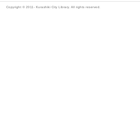
Copyright © 2011- Kurashiki City Library. All rights reserved.