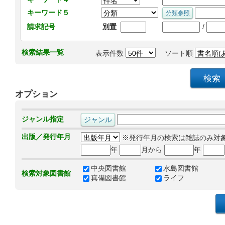
キーワード５
/
請求記号
別置
検索結果一覧
表示件数
ソート順
オプション
ジャンル指定
出版／発行年月
※発行年月の検索は雑誌のみ対
年
月から
年
中央図書館
水島図書館
検索対象図書館
真備図書館
ライフ