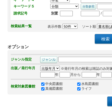
キーワード５
/
請求記号
別置
検索結果一覧
表示件数
ソート順
オプション
ジャンル指定
出版／発行年月
※発行年月の検索は雑誌のみ対
年
月から
年
中央図書館
水島図書館
検索対象図書館
真備図書館
ライフ