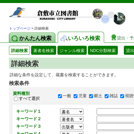
トップページ
> 詳細検索
かんたん検索
いろいろ検索
貸出・予
詳細検索
著者名検索
ジャンル検索
NDC分類検索
貸
詳細検索
詳細な条件を設定して、蔵書を検索することができます。
検索条件
資料種別
一般
児童
郷土
雑誌
視聴
すべて選択
キーワード１
キーワード２
キーワード３
キーワード４