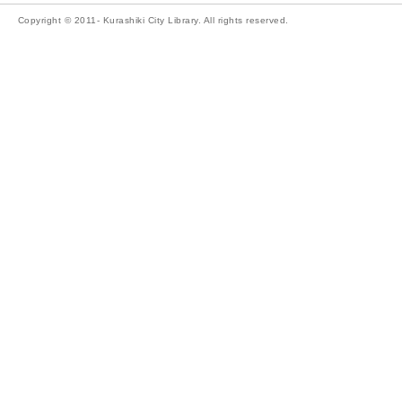
Copyright © 2011- Kurashiki City Library. All rights reserved.