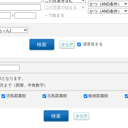
/
～で始まる
清音化する
象となります。
月まで（西暦、半角数字）
児島図書館
玉島図書館
船穂図書館