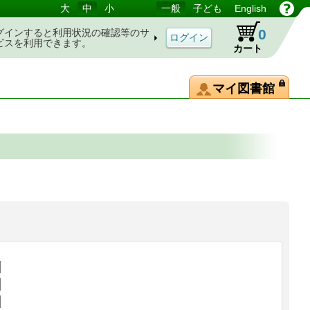
大
中
小
一般
子ども
English
0
グインすると利用状況の確認等のサ
ビスを利用できます。
カート
マイ図書館