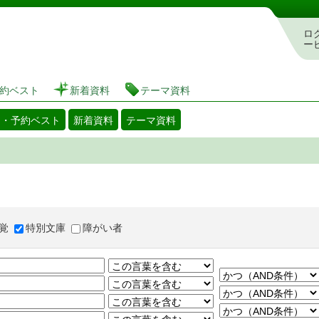
図書館 蔵書検索・予約システム
ロ
ー
約ベスト
新着資料
テーマ資料
出・予約ベスト
新着資料
テーマ資料
覚
特別文庫
障がい者