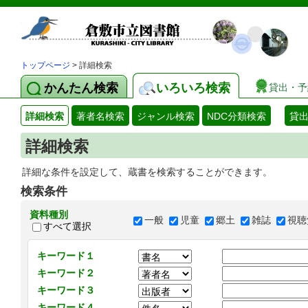
トップページ
> 詳細検索
かんたん検索
いろいろ検索
貸出・予
詳細検索
著者名検索
ジャンル検索
NDC分類検索
貸
詳細検索
詳細な条件を設定して、蔵書を検索することができます。
検索条件
資料種別
一般
児童
郷土
雑誌
視聴
すべて選択
キーワード１
キーワード２
キーワード３
キーワード４