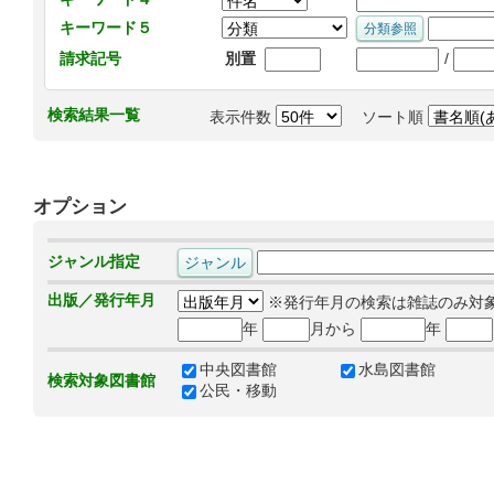
キーワード５
/
請求記号
別置
検索結果一覧
表示件数
ソート順
オプション
ジャンル指定
出版／発行年月
※発行年月の検索は雑誌のみ対
年
月から
年
中央図書館
水島図書館
検索対象図書館
公民・移動