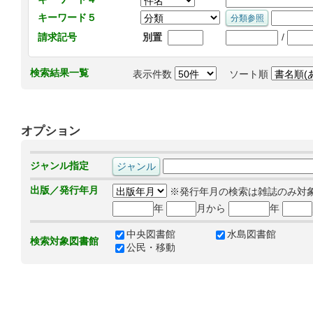
キーワード５
/
請求記号
別置
検索結果一覧
表示件数
ソート順
オプション
ジャンル指定
出版／発行年月
※発行年月の検索は雑誌のみ対
年
月から
年
中央図書館
水島図書館
検索対象図書館
公民・移動