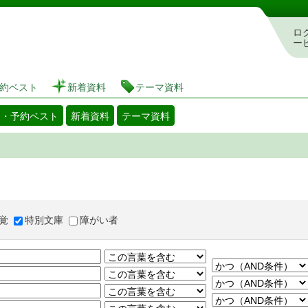
図書館 蔵書検索・予約システム
ロ
ー
約ベスト
新着資料
テーマ資料
出・予約ベスト
新着資料
テーマ資料
覚
特別文庫
障がい者