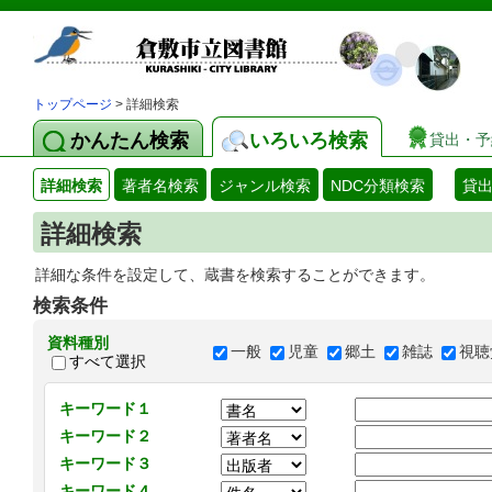
トップページ
> 詳細検索
かんたん検索
いろいろ検索
貸出・予
詳細検索
著者名検索
ジャンル検索
NDC分類検索
貸
詳細検索
詳細な条件を設定して、蔵書を検索することができます。
検索条件
資料種別
一般
児童
郷土
雑誌
視聴
すべて選択
キーワード１
キーワード２
キーワード３
キーワード４