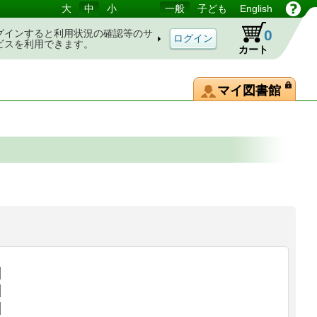
大
中
小
一般
子ども
English
0
グインすると利用状況の確認等のサ
ビスを利用できます。
カート
マイ図書館