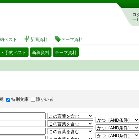
図書館 蔵書検索・予約システム
ロ
ー
約ベスト
新着資料
テーマ資料
出・予約ベスト
新着資料
テーマ資料
覚
特別文庫
障がい者