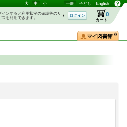
大
中
小
一般
子ども
English
0
グインすると利用状況の確認等のサ
ビスを利用できます。
カート
マイ図書館