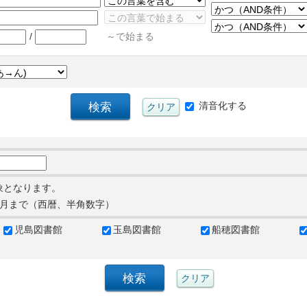
/
～で始まる
清音化する
象となります。
月まで（西暦、半角数字）
児島図書館
玉島図書館
船穂図書館