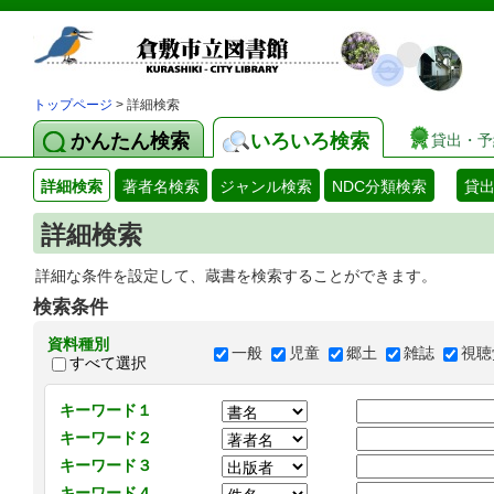
トップページ
> 詳細検索
かんたん検索
いろいろ検索
貸出・予
詳細検索
著者名検索
ジャンル検索
NDC分類検索
貸
詳細検索
詳細な条件を設定して、蔵書を検索することができます。
検索条件
資料種別
一般
児童
郷土
雑誌
視聴
すべて選択
キーワード１
キーワード２
キーワード３
キーワード４