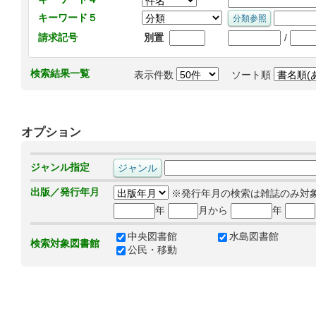
キーワード５
/
請求記号
別置
検索結果一覧
表示件数
ソート順
オプション
ジャンル指定
出版／発行年月
※発行年月の検索は雑誌のみ対
年
月から
年
中央図書館
水島図書館
検索対象図書館
公民・移動