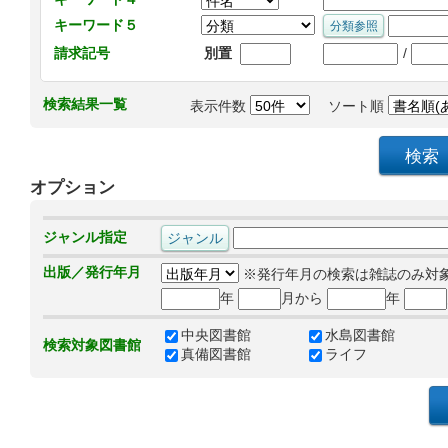
キーワード５
/
請求記号
別置
検索結果一覧
表示件数
ソート順
オプション
ジャンル指定
出版／発行年月
※発行年月の検索は雑誌のみ対
年
月から
年
中央図書館
水島図書館
検索対象図書館
真備図書館
ライフ