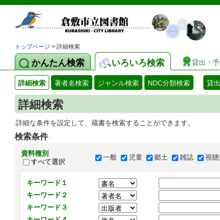
トップページ
> 詳細検索
かんたん検索
いろいろ検索
貸出・予
詳細検索
著者名検索
ジャンル検索
NDC分類検索
貸
詳細検索
詳細な条件を設定して、蔵書を検索することができます。
検索条件
資料種別
一般
児童
郷土
雑誌
視聴
すべて選択
キーワード１
キーワード２
キーワード３
キーワード４