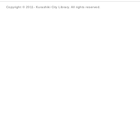
Copyright © 2011- Kurashiki City Library. All rights reserved.