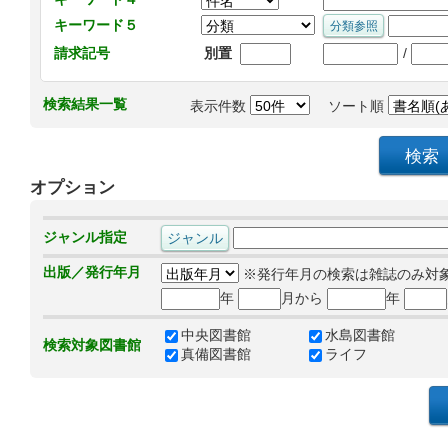
キーワード５
/
請求記号
別置
検索結果一覧
表示件数
ソート順
オプション
ジャンル指定
出版／発行年月
※発行年月の検索は雑誌のみ対
年
月から
年
中央図書館
水島図書館
検索対象図書館
真備図書館
ライフ