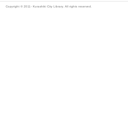
Copyright © 2011- Kurashiki City Library. All rights reserved.