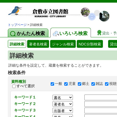
トップページ
> 詳細検索
かんたん検索
いろいろ検索
貸出・予
詳細検索
著者名検索
ジャンル検索
NDC分類検索
貸
詳細検索
詳細な条件を設定して、蔵書を検索することができます。
検索条件
資料種別
一般
児童
郷土
雑誌
視聴
すべて選択
キーワード１
キーワード２
キーワード３
キーワード４