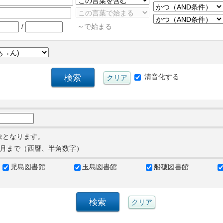
/
～で始まる
清音化する
象となります。
月まで（西暦、半角数字）
児島図書館
玉島図書館
船穂図書館