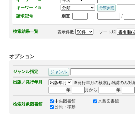
キーワード５
/
請求記号
別置
検索結果一覧
表示件数
ソート順
オプション
ジャンル指定
出版／発行年月
※発行年月の検索は雑誌のみ対
年
月から
年
中央図書館
水島図書館
検索対象図書館
公民・移動