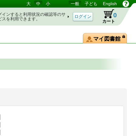
大
中
小
一般
子ども
English
0
グインすると利用状況の確認等のサ
ビスを利用できます。
カート
マイ図書館