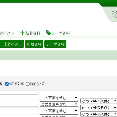
図書館 蔵書検索・予約システム
ロ
ー
約ベスト
新着資料
テーマ資料
出・予約ベスト
新着資料
テーマ資料
覚
特別文庫
障がい者