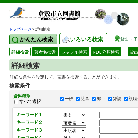
トップページ
> 詳細検索
かんたん検索
いろいろ検索
貸出・予
詳細検索
著者名検索
ジャンル検索
NDC分類検索
貸
詳細検索
詳細な条件を設定して、蔵書を検索することができます。
検索条件
資料種別
一般
児童
郷土
雑誌
視聴
すべて選択
キーワード１
キーワード２
キーワード３
キーワード４