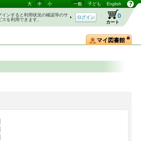
大
中
小
一般
子ども
English
0
グインすると利用状況の確認等のサ
ビスを利用できます。
カート
マイ図書館