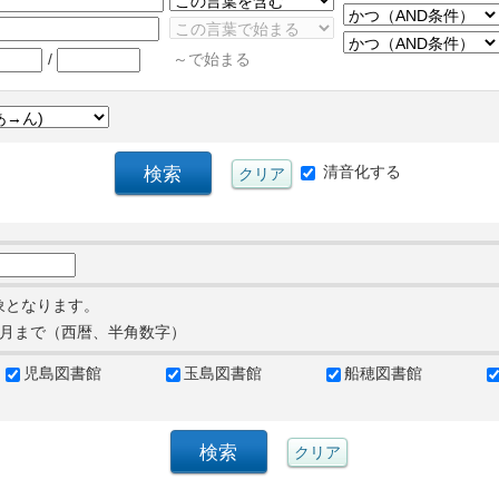
/
～で始まる
清音化する
象となります。
月まで（西暦、半角数字）
児島図書館
玉島図書館
船穂図書館