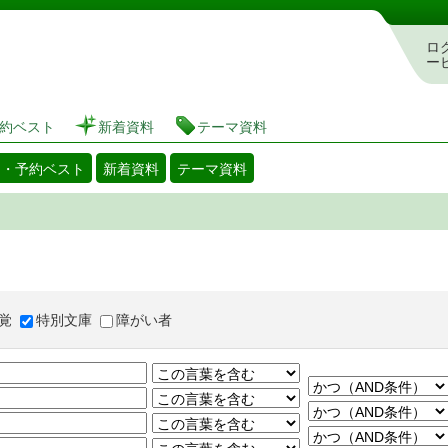
図書館 蔵書検索・予約システム
ロ
ー
約ベスト
新着資料
テーマ資料
出・予約ベスト
新着資料
テーマ資料
覚
特別文庫
障がい者