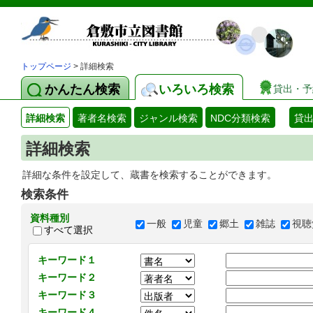
トップページ
> 詳細検索
かんたん検索
いろいろ検索
貸出・予
詳細検索
著者名検索
ジャンル検索
NDC分類検索
貸
詳細検索
詳細な条件を設定して、蔵書を検索することができます。
検索条件
資料種別
一般
児童
郷土
雑誌
視聴
すべて選択
キーワード１
キーワード２
キーワード３
キーワード４