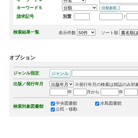
キーワード５
/
請求記号
別置
検索結果一覧
表示件数
ソート順
オプション
ジャンル指定
出版／発行年月
※発行年月の検索は雑誌のみ対
年
月から
年
中央図書館
水島図書館
検索対象図書館
公民・移動